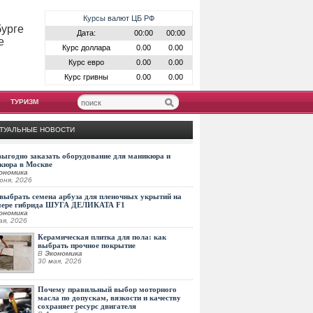
Курсы валют ЦБ РФ
бурге
Дата:
00:00
00:00
е
Курс доллара
0.00
0.00
Курс евро
0.00
0.00
Курс гривны
0.00
0.00
ТУРИЗМ
ТУАЛЬНЫЕ НОВОСТИ
выгодно заказать оборудование для маникюра и
кюра в Москве
ономика
юня, 2026
выбрать семена арбуза для пленочных укрытий на
мере гибрида ШУГА ДЕЛИКАТА F1
ономика
ая, 2026
Керамическая плитка для пола: как
выбрать прочное покрытие
В
Экономика
30 мая, 2026
Почему правильный выбор моторного
масла по допускам, вязкости и качеству
сохраняет ресурс двигателя