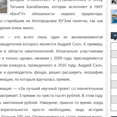
Татьяна Балабанова, которая исполняет в НИУ
«БелГУ» обязанности первого проректора.
и старейшим на белгородчине ВУЗом понятна, так как
дения очень много.
Э
ент – это всего лишь один из аккомпанементов
оводителем которого является Андрей Скоч. К примеру,
я в области нанотехнологий. Изначально участниками
и только, однако, начиная с 2009 года, присоединяется
там конкурса, проведенного в 2010 году, Андрей Скоч,
и и руководитель фонда, решил расширить географию
инации, по которым вручалась премия.
инация — «За лучший научный проект со значительным
тривает 3 премии по триста тысяч рублей. В этом году
 миллионов рублей. Наверное, пришло то время, когда
ворительности просто необходимо, ведь история
больше 100 лет. Ориентироваться стоит, прежде всего,