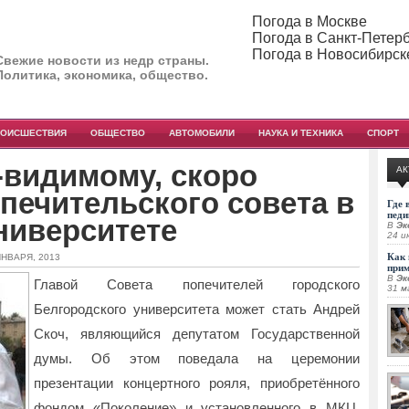
Погода в Москве
Погода в Санкт-Петер
Погода в Новосибирск
Свежие новости из недр страны.
Политика, экономика, общество.
РОИСШЕСТВИЯ
ОБЩЕСТВО
АВТОМОБИЛИ
НАУКА И ТЕХНИКА
СПОРТ
-видимому, скоро
АК
опечительского совета в
Где 
педи
ниверситете
В
Эк
24 и
Как 
ЯНВАРЯ, 2013
при
В
Эк
Главой Совета попечителей городского
31 м
Белгородского университета может стать Андрей
Скоч, являющийся депутатом Государственной
думы. Об этом поведала на церемонии
презентации концертного рояля, приобретённого
фондом «Поколение» и установленного в МКЦ,