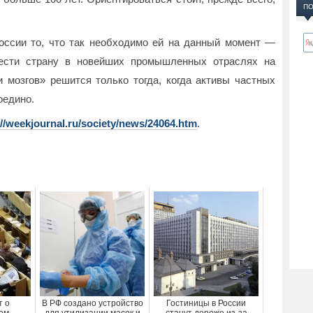
ПО
оссии то, что так необходимо ей на данный момент —
вести страну в новейших промышленных отраслях на
 мозгов» решится только тогда, когда активы частных
оедино.
://weekjournal.ru/society/news/24064.htm
.
т о
В РФ создано устройство
Гостиницы в России