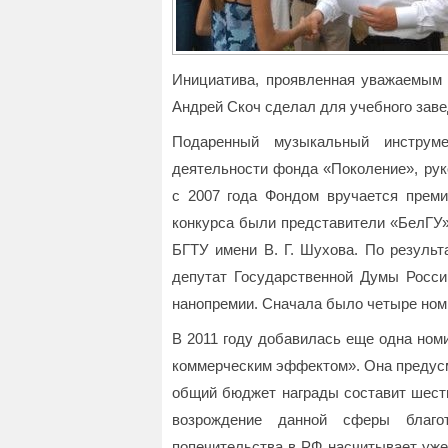
Инициатива, проявленная уважаемым 
Андрей Скоч сделал для учебного заве
Подаренный музыкальный инструм
деятельности фонда «Поколение», рук
с 2007 года Фондом вручается преми
конкурса были представители «БелГУ» 
БГТУ имени В. Г. Шухова. По результа
депутат Государственной Думы Росси
нанопремии. Сначала было четыре ном
В 2011 году добавилась еще одна ном
коммерческим эффектом». Она предусма
общий бюджет награды составит шесть
возрождение данной сферы благот
попечительства в РФ насчитывает уже 