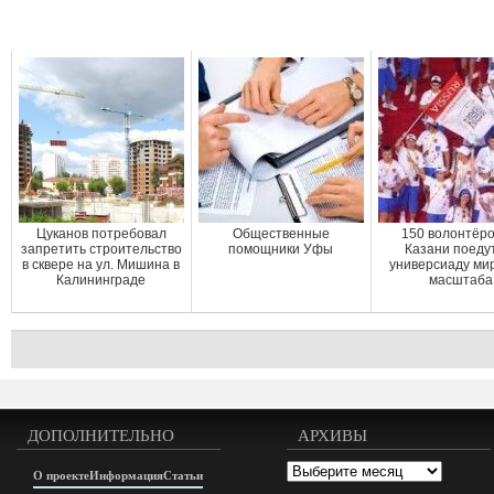
Цуканов потребовал
Общественные
150 волонтёро
запретить строительство
помощники Уфы
Казани поеду
в сквере на ул. Мишина в
универсиаду ми
Калининграде
масштаба
ДОПОЛНИТЕЛЬНО
АРХИВЫ
Архивы
О проекте
Информация
Статьи