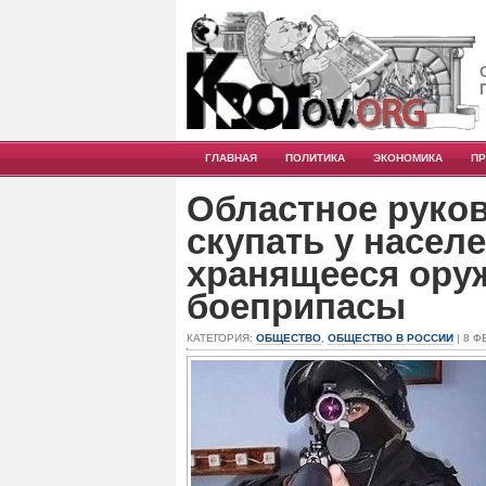
ГЛАВНАЯ
ПОЛИТИКА
ЭКОНОМИКА
П
Областное руко
скупать у насел
хранящееся оруж
боеприпасы
КАТЕГОРИЯ:
ОБЩЕСТВО
,
ОБЩЕСТВО В РОССИИ
| 8 Ф