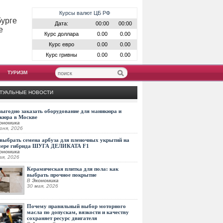
Курсы валют ЦБ РФ
бурге
Дата:
00:00
00:00
е
Курс доллара
0.00
0.00
Курс евро
0.00
0.00
Курс гривны
0.00
0.00
ТУРИЗМ
ТУАЛЬНЫЕ НОВОСТИ
выгодно заказать оборудование для маникюра и
кюра в Москве
ономика
юня, 2026
выбрать семена арбуза для пленочных укрытий на
мере гибрида ШУГА ДЕЛИКАТА F1
ономика
ая, 2026
Керамическая плитка для пола: как
выбрать прочное покрытие
В
Экономика
30 мая, 2026
Почему правильный выбор моторного
масла по допускам, вязкости и качеству
сохраняет ресурс двигателя