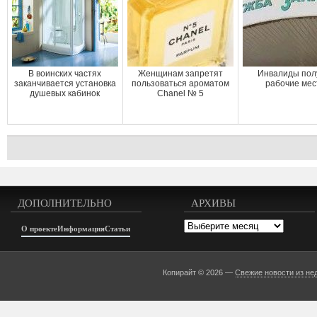
В воинских частях
Женщинам запретят
Инвалиды пол
заканчивается установка
пользоваться ароматом
рабочие мес
душевых кабинок
Chanel № 5
ДОПОЛНИТЕЛЬНО
АРХИВЫ
Архивы
О проекте
Информация
Статьи
Копирайт © 2026 —
Свежие новости из не