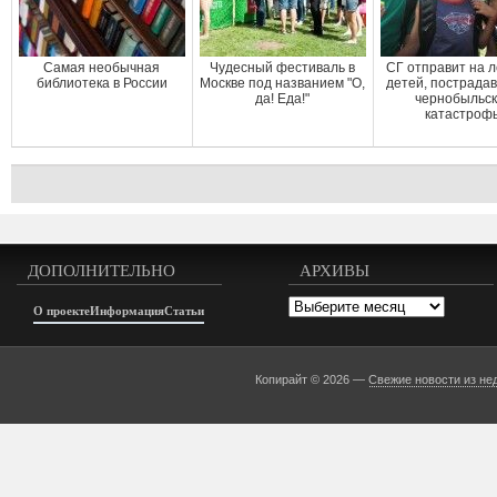
Самая необычная
Чудесный фестиваль в
СГ отправит на 
библиотека в России
Москве под названием "О,
детей, пострада
да! Еда!"
чернобыльс
катастроф
ДОПОЛНИТЕЛЬНО
АРХИВЫ
Архивы
О проекте
Информация
Статьи
Копирайт © 2026 —
Свежие новости из не