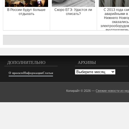
В России будут больше
Скоро ЕГЭ. Удастся ли
С 2013 года с
отдыхать
списать?
аварийными в
Нижнего Новго
оказались
электрооборудов
внутридомовые
ДОПОЛНИТЕЛЬНО
АРХИВЫ
Архивы
О проекте
Информация
Статьи
Копирайт © 2026 —
Свежие новости из не