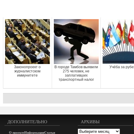
Законопроект о
В городе Тамбов выявили
Учёба за руб
журналистском
275 человек, не
иммунитете
заплативших
транспортный налог
ДОПОЛНИТЕЛЬНО
АРХИВЫ
Архивы
О проекте
Информация
Статьи