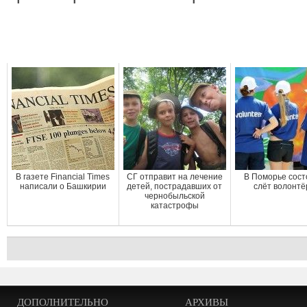
В газете Financial Times
СГ отправит на лечение
В Поморье сост
написали о Башкирии
детей, пострадавших от
слёт волонтё
чернобыльской
катастрофы
ДОПОЛНИТЕЛЬНО
АРХИВЫ