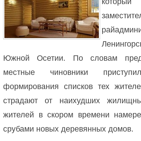
который 
замест
райадмин
Ленингорс
Южной Осетии.
По словам предс
местные чиновники приступ
формирования списков тех жителе
страдают от наихудших жилищны
жителей в скором времени намере
срубами новых деревянных домов.