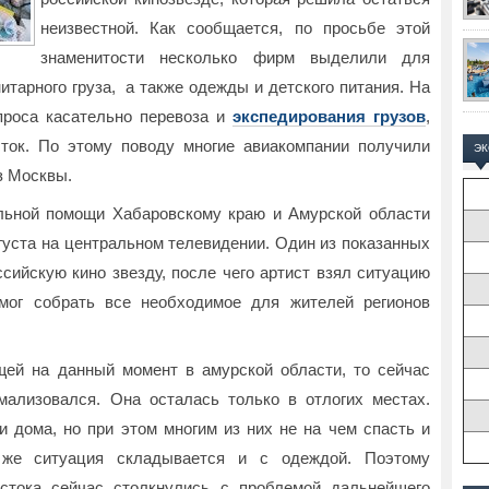
неизвестной. Как сообщается, по просьбе этой
знаменитости несколько фирм выделили для
итарного груза, а также одежды и детского питания. На
проса касательно перевоза и
экспедирования грузов
,
ток. По этому поводу многие авиакомпании получили
Э
з Москвы.
льной помощи Хабаровскому краю и Амурской области
густа на центральном телевидении. Один из показанных
ссийскую кино звезду, после чего артист взял ситуацию
мог собрать все необходимое для жителей регионов
щей на данный момент в амурской области, то сейчас
мализовался. Она осталась только в отлогих местах.
 дома, но при этом многим из них не на чем спасть и
 же ситуация складывается и с одеждой. Поэтому
остока сейчас столкнулись с проблемой дальнейшего