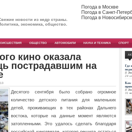
Погода в Москве
Погода в Санкт-Петер
Погода в Новосибирск
Свежие новости из недр страны.
Политика, экономика, общество.
РОИСШЕСТВИЯ
ОБЩЕСТВО
АВТОМОБИЛИ
НАУКА И ТЕХНИКА
СПОРТ
ого кино оказала
АК
ь пострадавшим на
Где 
педи
е
В
Эк
24 и
Как 
013
при
В
Эк
Десятого сентября было собрано огромное
31 м
количество детского питания для маленьких
детей, проживающих в тех районах Дальнего
востока, которые на данные момент являются
затопленными.
Это удалось сделать благодаря
российской кинозвезде, которая решила остаться