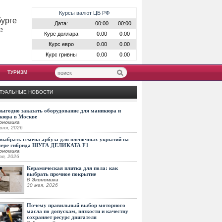
Курсы валют ЦБ РФ
бурге
Дата:
00:00
00:00
е
Курс доллара
0.00
0.00
Курс евро
0.00
0.00
Курс гривны
0.00
0.00
ТУРИЗМ
ТУАЛЬНЫЕ НОВОСТИ
выгодно заказать оборудование для маникюра и
кюра в Москве
ономика
юня, 2026
выбрать семена арбуза для пленочных укрытий на
мере гибрида ШУГА ДЕЛИКАТА F1
ономика
ая, 2026
Керамическая плитка для пола: как
выбрать прочное покрытие
В
Экономика
30 мая, 2026
Почему правильный выбор моторного
масла по допускам, вязкости и качеству
сохраняет ресурс двигателя