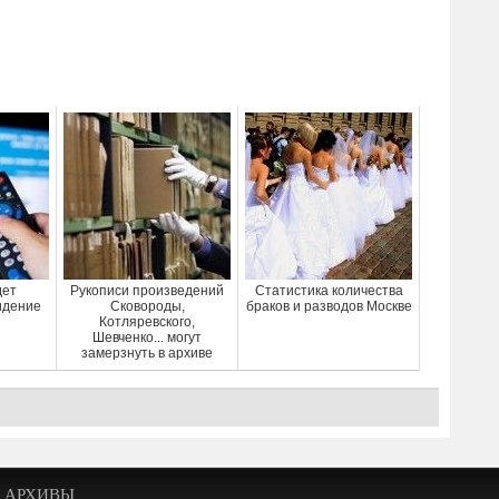
дет
Рукописи произведений
Статистика количества
идение
Сковороды,
браков и разводов Москве
Котляревского,
Шевченко... могут
замерзнуть в архиве
АРХИВЫ