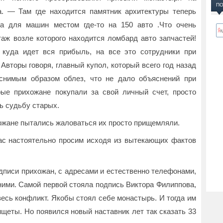
ПО
. — Там где находится памятник архитектуры теперь
ка для машин местом где-то на 150 авто .Что очень
ж возле которого находится ломбард авто запчастей!
 куда идет вся прибыль, на все это сотрудники при
 Авторы говоря, главный купол, который всего год назад
яснимым образом облез, что не дало объяснений при
рые прихожане покупали за свой личный счет, просто
ь судьбу старых.
хожане пытались жаловаться их просто прищемляли.
ас настоятельно просим исходя из вытекающих фактов
дписи прихожан, с адресами и естественно телефонами,
ними. Самой первой стояла подпись Виктора Филиппова,
есь конфликт. Якобы стоял себе монастырь. И тогда им
щеты. Но появился новый наставник лет так сказать 33