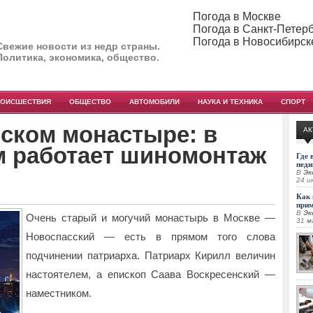
Погода в Москве
Погода в Санкт-Петер
Погода в Новосибирск
Свежие новости из недр страны.
Политика, экономика, общество.
РОИСШЕСТВИЯ
ОБЩЕСТВО
АВТОМОБИЛИ
НАУКА И ТЕХНИКА
СПОРТ
ском монастыре: в
АК
м работает шиномонтаж
Где 
педи
В
Эк
24 и
Как 
при
В
Эк
Очень старый и могучий монастырь в Москве —
31 м
Новоспасский — есть в прямом того слова
подчинении патриарха. Патриарх Кирилл величин
настоятелем, а епископ Саава Воскресенский —
наместником.