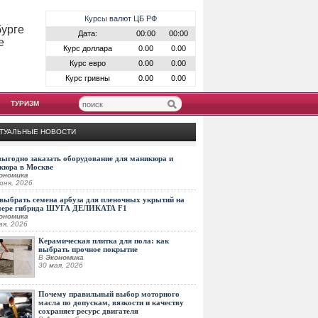
Курсы валют ЦБ РФ
бурге
Дата:
00:00
00:00
е
Курс доллара
0.00
0.00
Курс евро
0.00
0.00
Курс гривны
0.00
0.00
ТУРИЗМ
ТУАЛЬНЫЕ НОВОСТИ
выгодно заказать оборудование для маникюра и
кюра в Москве
ономика
юня, 2026
выбрать семена арбуза для пленочных укрытий на
мере гибрида ШУГА ДЕЛИКАТА F1
ономика
ая, 2026
Керамическая плитка для пола: как
выбрать прочное покрытие
В
Экономика
30 мая, 2026
Почему правильный выбор моторного
масла по допускам, вязкости и качеству
сохраняет ресурс двигателя