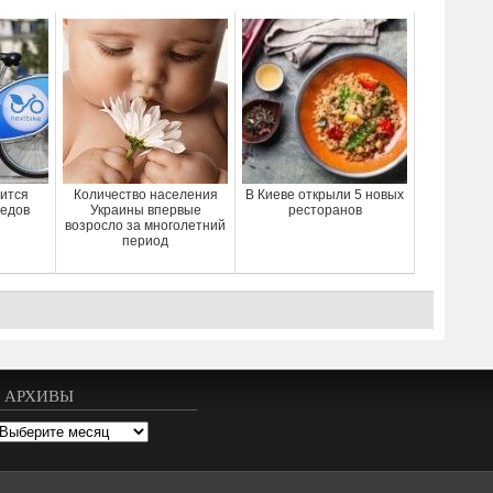
вится
Количество населения
В Киеве открыли 5 новых
педов
Украины впервые
ресторанов
возросло за многолетний
период
АРХИВЫ
рхивы