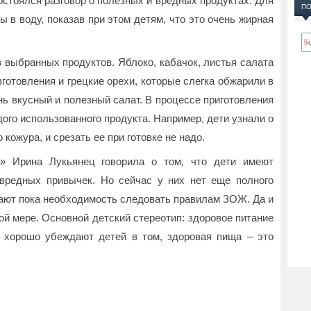
остоялся разговор о полезных и вредных продуктах. Для
ПО
 в воду, показав при этом детям, что это очень жирная
 выбранных продуктов. Яблоко, кабачок, листья салата
зготовления и грецкие орехи, которые слегка обжарили в
нь вкусный и полезный салат. В процессе приготовления
дого использованного продукта. Например, дети узнали о
 кожура, и срезать ее при готовке не надо.
а» Ирина Лукьянец говорила о том, что дети имеют
вредных привычек. Но сейчас у них нет еще полного
нают пока необходимость следовать правилам ЗОЖ. Да и
ой мере. Основной детский стереотип: здоровое питание
ь хорошо убеждают детей в том, здоровая пища – это