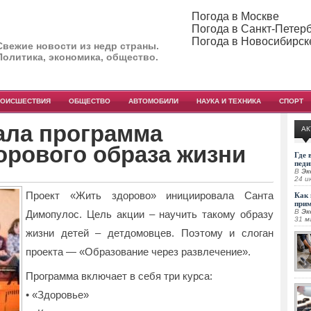
Погода в Москве
Погода в Санкт-Петер
Погода в Новосибирск
Свежие новости из недр страны.
Политика, экономика, общество.
РОИСШЕСТВИЯ
ОБЩЕСТВО
АВТОМОБИЛИ
НАУКА И ТЕХНИКА
СПОРТ
ала программа
АК
орового образа жизни
Где 
педи
В
Эк
24 и
Проект «Жить здорово» инициировала Санта
Как 
при
В
Эк
Димопулос. Цель акции – научить такому образу
31 м
жизни детей – детдомовцев. Поэтому и слоган
проекта — «Образование через развлечение».
Программа включает в себя три курса:
• «Здоровье»