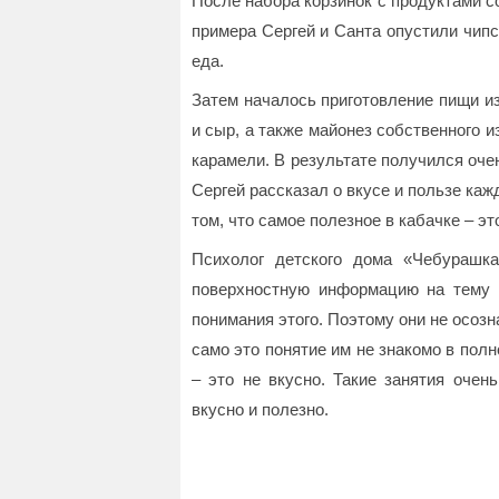
После набора корзинок с продуктами с
примера Сергей и Санта опустили чипсы
еда.
Затем началось приготовление пищи из
и сыр, а также майонез собственного и
карамели. В результате получился оче
Сергей рассказал о вкусе и пользе каж
том, что самое полезное в кабачке – это
Психолог детского дома «Чебурашк
поверхностную информацию на тему 
понимания этого. Поэтому они не осоз
само это понятие им не знакомо в полн
– это не вкусно. Такие занятия очен
вкусно и полезно.