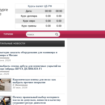
Курсы валют ЦБ РФ
бурге
Дата:
00:00
00:00
е
Курс доллара
0.00
0.00
Курс евро
0.00
0.00
Курс гривны
0.00
0.00
ТУРИЗМ
ТУАЛЬНЫЕ НОВОСТИ
выгодно заказать оборудование для маникюра и
кюра в Москве
ономика
юня, 2026
выбрать семена арбуза для пленочных укрытий на
мере гибрида ШУГА ДЕЛИКАТА F1
ономика
ая, 2026
Керамическая плитка для пола: как
выбрать прочное покрытие
В
Экономика
30 мая, 2026
Почему правильный выбор моторного
масла по допускам, вязкости и качеству
сохраняет ресурс двигателя