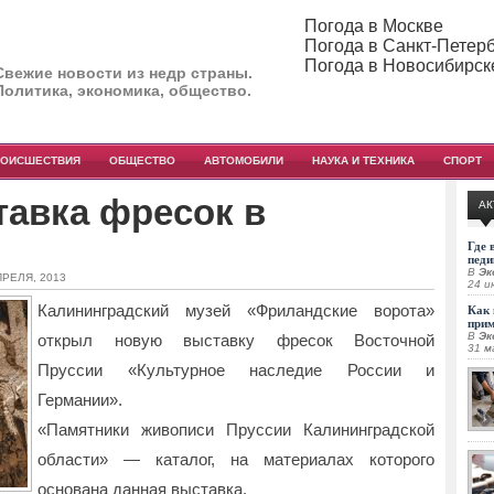
Погода в Москве
Погода в Санкт-Петер
Погода в Новосибирск
Свежие новости из недр страны.
Политика, экономика, общество.
РОИСШЕСТВИЯ
ОБЩЕСТВО
АВТОМОБИЛИ
НАУКА И ТЕХНИКА
СПОРТ
тавка фресок в
АК
Где 
педи
В
Эк
ПРЕЛЯ, 2013
24 и
Калининградский музей «Фриландские ворота»
Как 
при
В
Эк
открыл новую выставку фресок Восточной
31 м
Пруссии «Культурное наследие России и
Германии».
«Памятники живописи Пруссии Калининградской
области» — каталог, на материалах которого
основана данная выставка.