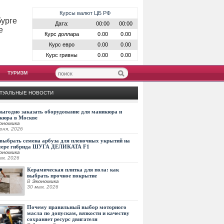
Курсы валют ЦБ РФ
бурге
Дата:
00:00
00:00
е
Курс доллара
0.00
0.00
Курс евро
0.00
0.00
Курс гривны
0.00
0.00
ТУРИЗМ
ТУАЛЬНЫЕ НОВОСТИ
выгодно заказать оборудование для маникюра и
кюра в Москве
ономика
юня, 2026
выбрать семена арбуза для пленочных укрытий на
мере гибрида ШУГА ДЕЛИКАТА F1
ономика
ая, 2026
Керамическая плитка для пола: как
выбрать прочное покрытие
В
Экономика
30 мая, 2026
Почему правильный выбор моторного
масла по допускам, вязкости и качеству
сохраняет ресурс двигателя