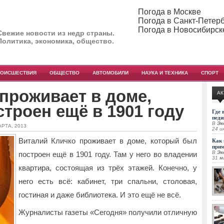
Погода в Москве
Погода в Санкт-Петер
Погода в Новосибирск
Свежие новости из недр страны.
Политика, экономика, общество.
РОИСШЕСТВИЯ
ОБЩЕСТВО
АВТОМОБИЛИ
НАУКА И ТЕХНИКА
СПОРТ
проживает в доме,
АК
троен ещё в 1901 году
Где 
педи
В
Эк
АРТА, 2013
24 и
Виталий Кличко проживает в доме, который был
Как 
при
В
Эк
построен ещё в 1901 году. Там у него во владении
31 м
квартира, состоящая из трёх этажей. Конечно, у
него есть всё: кабинет,
три спальни, столовая,
гостиная и даже библиотека. И это ещё не всё.
Журналисты газеты «Сегодня» получили отличную