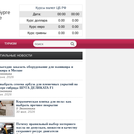
Курсы валют ЦБ РФ
бурге
Дата:
00:00
00:00
е
Курс доллара
0.00
0.00
Курс евро
0.00
0.00
Курс гривны
0.00
0.00
ТУРИЗМ
ТУАЛЬНЫЕ НОВОСТИ
выгодно заказать оборудование для маникюра и
кюра в Москве
ономика
юня, 2026
выбрать семена арбуза для пленочных укрытий на
мере гибрида ШУГА ДЕЛИКАТА F1
ономика
ая, 2026
Керамическая плитка для пола: как
выбрать прочное покрытие
В
Экономика
30 мая, 2026
Почему правильный выбор моторного
масла по допускам, вязкости и качеству
сохраняет ресурс двигателя