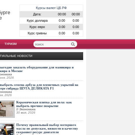
Курсы валют ЦБ РФ
бурге
Дата:
00:00
00:00
е
Курс доллара
0.00
0.00
Курс евро
0.00
0.00
Курс гривны
0.00
0.00
ТУРИЗМ
ТУАЛЬНЫЕ НОВОСТИ
выгодно заказать оборудование для маникюра и
кюра в Москве
ономика
юня, 2026
выбрать семена арбуза для пленочных укрытий на
мере гибрида ШУГА ДЕЛИКАТА F1
ономика
ая, 2026
Керамическая плитка для пола: как
выбрать прочное покрытие
В
Экономика
30 мая, 2026
Почему правильный выбор моторного
масла по допускам, вязкости и качеству
сохраняет ресурс двигателя