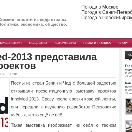
Погода в Москве
Погода в Санкт-Петер
Погода в Новосибирск
Свежие новости из недр страны.
Политика, экономика, общество.
РОИСШЕСТВИЯ
ОБЩЕСТВО
АВТОМОБИЛИ
НАУКА И ТЕХНИКА
СПОРТ
d-2013 представила
АК
проектов
Где 
педи
В
Эк
АПРЕЛЯ, 2013
24 и
Послы из стран Бенин и Чад с большой радостью
Как 
при
В
Эк
открывали презентационную выставку проектов
31 м
InnoMed-2013. Сразу после срезки красной ленты,
они перешли к
изучению разработок Пензовских
учёных, и это ещё не всё.
Такая выставка изображает из себя о тесном