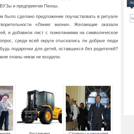
ПО
 ВУЗы и предприятия Пензы.
ям было сделано предложение поучаствовать в ритуале
творительности «Линия жизни». Желающие оказали
й, и добавили лист с пожеланиями на символическое
опрос, среди всей округи отыскались ли добрые люди
ибудь подарочки для детей, оставшихся без родителей?
акие планы никак не входили.
сенняя
Растаможка
Студенты и школьники