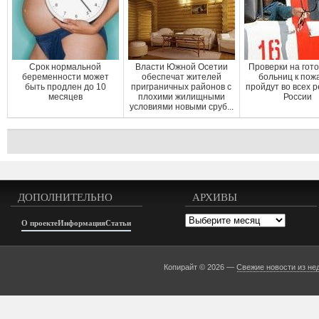
Срок нормальной
Власти Южной Осетии
Проверки на гот
беременности может
обеспечат жителей
больниц к пож
быть продлен до 10
приграничных районов с
пройдут во всех 
месяцев
плохими жилищными
России
условиями новыми сруб...
ДОПОЛНИТЕЛЬНО
АРХИВЫ
Архивы
О проекте
Информация
Статьи
Копирайт © 2026 —
Свежие новости из не