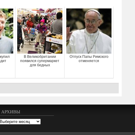
 купил
В Великобритании
Отпуск Папы Римского
едит
появился супермаркет
отменяется
для бедных
АРХИВЫ
рхивы