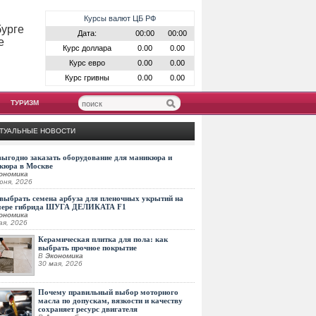
Курсы валют ЦБ РФ
бурге
Дата:
00:00
00:00
е
Курс доллара
0.00
0.00
Курс евро
0.00
0.00
Курс гривны
0.00
0.00
ТУРИЗМ
ТУАЛЬНЫЕ НОВОСТИ
выгодно заказать оборудование для маникюра и
кюра в Москве
ономика
юня, 2026
выбрать семена арбуза для пленочных укрытий на
мере гибрида ШУГА ДЕЛИКАТА F1
ономика
ая, 2026
Керамическая плитка для пола: как
выбрать прочное покрытие
В
Экономика
30 мая, 2026
Почему правильный выбор моторного
масла по допускам, вязкости и качеству
сохраняет ресурс двигателя