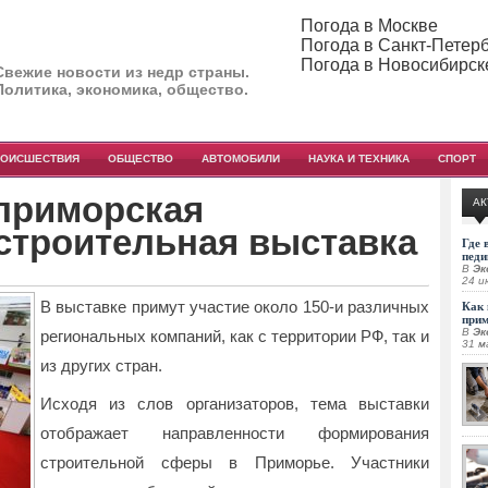
Погода в Москве
Погода в Санкт-Петер
Погода в Новосибирск
Свежие новости из недр страны.
Политика, экономика, общество.
РОИСШЕСТВИЯ
ОБЩЕСТВО
АВТОМОБИЛИ
НАУКА И ТЕХНИКА
СПОРТ
 приморская
АК
строительная выставка
Где 
педи
В
Эк
24 и
В выставке примут участие около 150-и различных
Как 
при
В
Эк
региональных компаний, как с территории РФ, так и
31 м
из других стран.
Исходя из слов организаторов, тема выставки
отображает направленности формирования
строительной сферы в Приморье. Участники