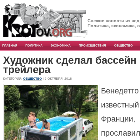
Свежие новости из нед
Политика, экономика, 
ГЛАВНАЯ
ПОЛИТИКА
ЭКОНОМИКА
ПРОИСШЕСТВИЯ
ОБЩЕСТВО
Художник сделал бассейн 
трейлера
КАТЕГОРИЯ:
ОБЩЕСТВО
| 6 ОКТЯБРЯ, 2018
Бенеде
известн
Франц
прославил