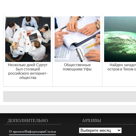
Несколько дней Сургут
Общественные
Найден загад
был столицей
помощники Уфы
остров в Тихом 
российского интернет-
общества
ДОПОЛНИТЕЛЬНО
АРХИВЫ
Архивы
О проекте
Информация
Статьи