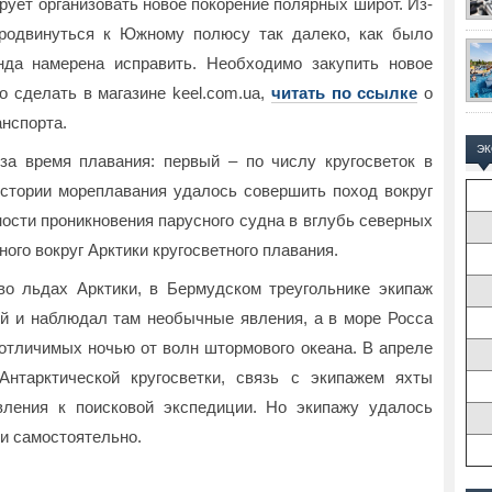
рует организовать новое покорение полярных широт. Из-
продвинуться к Южному полюсу так далеко, как было
нда намерена исправить. Необходимо закупить новое
о сделать в магазине keel.com.ua,
читать по ссылке
о
анспорта.
Э
за время плавания: первый – по числу кругосветок в
 истории мореплавания удалось совершить поход вокруг
ности проникновения парусного судна в вглубь северных
ного вокруг Арктики кругосветного плавания.
во льдах Арктики, в Бермудском треугольнике экипаж
й и наблюдал там необычные явления, а в море Росса
еотличимых ночью от волн штормового океана. В апреле
Антарктической кругосветки, связь с экипажем яхты
вления к поисковой экспедиции. Но экипажу удалось
и самостоятельно.