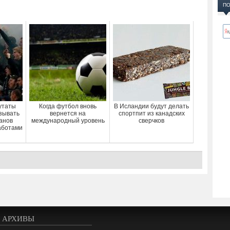
ПО
утаты
Когда футбол вновь
В Исландии будут делать
зывать
вернется на
спортпит из канадских
анов
международный уровень
сверчков
аботами
АРХИВЫ