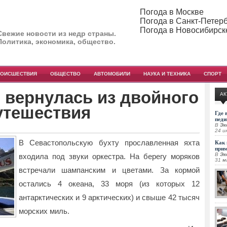
Погода в Москве
Погода в Санкт-Петер
Погода в Новосибирск
Свежие новости из недр страны.
Политика, экономика, общество.
РОИСШЕСТВИЯ
ОБЩЕСТВО
АВТОМОБИЛИ
НАУКА И ТЕХНИКА
СПОРТ
 вернулась из двойного
АК
утешествия
Где 
педи
В
Эк
24 и
В Севастопольскую бухту прославленная яхта
Как 
при
В
Эк
входила под звуки оркестра. На берегу моряков
31 м
встречали шампанским и цветами. За кормой
остались 4 океана, 33 моря (из которых 12
антарктических и 9 арктических) и свыше 42 тысяч
морских миль.