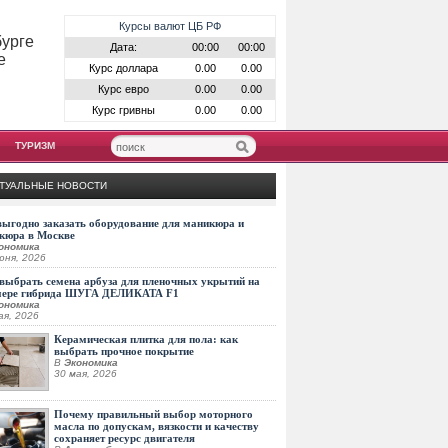
Курсы валют ЦБ РФ
бурге
Дата:
00:00
00:00
е
Курс доллара
0.00
0.00
Курс евро
0.00
0.00
Курс гривны
0.00
0.00
ТУРИЗМ
ТУАЛЬНЫЕ НОВОСТИ
выгодно заказать оборудование для маникюра и
кюра в Москве
ономика
юня, 2026
выбрать семена арбуза для пленочных укрытий на
мере гибрида ШУГА ДЕЛИКАТА F1
ономика
ая, 2026
Керамическая плитка для пола: как
выбрать прочное покрытие
В
Экономика
30 мая, 2026
Почему правильный выбор моторного
масла по допускам, вязкости и качеству
сохраняет ресурс двигателя