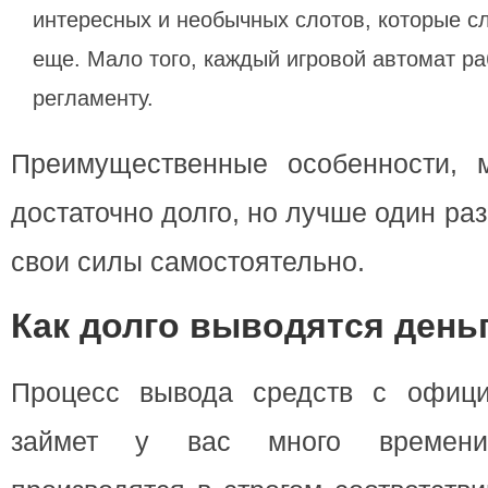
интересных и необычных слотов, которые сл
еще. Мало того, каждый игровой автомат раб
регламенту.
Преимущественные особенности, 
достаточно долго, но лучше один раз
свои силы самостоятельно.
Как долго выводятся день
Процесс вывода средств с офици
займет у вас много времени