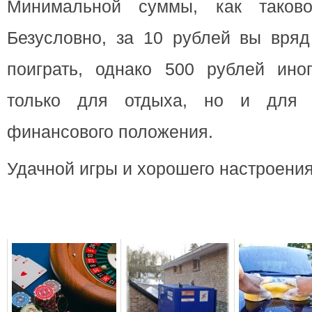
Минимальной суммы, как таково
Безусловно, за 10 рублей вы вряд
поиграть, однако 500 рублей иног
только для отдыха, но и для 
финансового положения.
Удачной игры и хорошего настроения