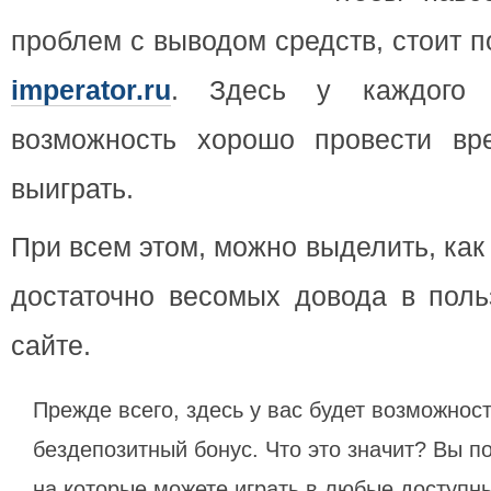
проблем с выводом средств, стоит п
imperator.ru
. Здесь у каждого 
возможность хорошо провести вр
выиграть.
При всем этом, можно выделить, ка
достаточно весомых довода в поль
сайте.
Прежде всего, здесь у вас будет возможнос
бездепозитный бонус. Что это значит? Вы п
на которые можете играть в любые доступны