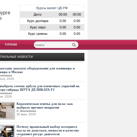
Курсы валют ЦБ РФ
бурге
Дата:
00:00
00:00
е
Курс доллара
0.00
0.00
Курс евро
0.00
0.00
Курс гривны
0.00
0.00
ТУРИЗМ
ТУАЛЬНЫЕ НОВОСТИ
выгодно заказать оборудование для маникюра и
кюра в Москве
ономика
юня, 2026
выбрать семена арбуза для пленочных укрытий на
мере гибрида ШУГА ДЕЛИКАТА F1
ономика
ая, 2026
Керамическая плитка для пола: как
выбрать прочное покрытие
В
Экономика
30 мая, 2026
Почему правильный выбор моторного
масла по допускам, вязкости и качеству
сохраняет ресурс двигателя