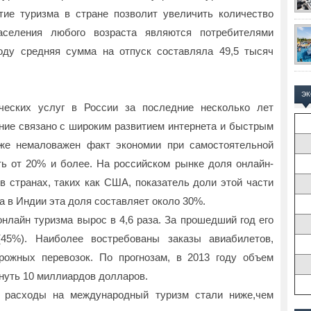
тие туризма в стране позволит увеличить количество
аселения любого возраста являются потребителями
оду средняя сумма на отпуск составляла 49,5 тысяч
Э
ческих услуг в России за последние несколько лет
ние связано с широким развитием интернета и быстрым
кже немаловажен факт экономии при самостоятельной
ь от 20% и более. На российском рынке доля онлайн-
в странах, таких как США, показатель доли этой части
а в Индии эта доля составляет около 30%.
онлайн туризма вырос в 4,6 раза. За прошедший год его
(45%). Наиболее востребованы заказы авиабилетов,
рожных перевозок. По прогнозам, в 2013 году объем
нуть 10 миллиардов долларов.
г. расходы на международный туризм стали ниже,чем