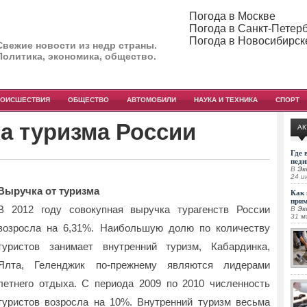
Погода в Москве
Погода в Санкт-Петер
Погода в Новосибирск
Свежие новости из недр страны.
Политика, экономика, общество.
РОИСШЕСТВИЯ
ОБЩЕСТВО
АВТОМОБИЛИ
НАУКА И ТЕХНИКА
СПОРТ
а туризма России
АК
Где 
педи
В
Эк
24 и
Выручка от туризма
Как 
при
В 2012 году совокупная выручка турагенств России
В
Эк
31 м
возросла на 6,31%. Наибольшую долю по
количеству
туристов занимает внутренний туризм, Кабардинка,
Ялта, Геленджик по-прежнему являются лидерами
летнего отдыха. С периода 2009 по 2010 численность
туристов возросла на 10%. Внутренний туризм весьма