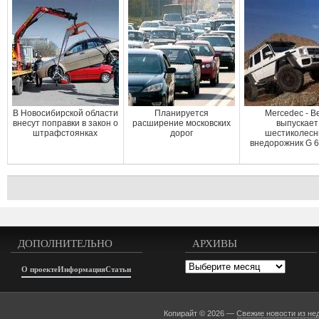
В Новосибирской области
Планируется
Mercedec - B
внесут поправки в закон о
расширение московских
выпускает
штрафстоянках
дорог
шестиколес
внедорожник G 
ДОПОЛНИТЕЛЬНО
АРХИВЫ
Архивы
О проекте
Информация
Статьи
Копирайт © 2026 —
Свежие новости из не