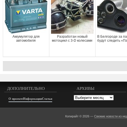
Аккумулятор для
Разработан новый
В Белгороде за п
автомобиля
мотоцикл с 3-D колесами
будут следить «П
ДОПОЛНИТЕЛЬНО
АРХИВЫ
Архивы
О проекте
Информация
Статьи
Копирайт © 2026 —
Свежие новости из не