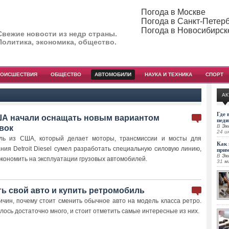
Погода в Москве
Погода в Санкт-Петер
Погода в Новосибирск
Свежие новости из недр страны.
Политика, экономика, общество.
РОИСШЕСТВИЯ
ОБЩЕСТВО
АВТОМОБИЛИ
НАУКА И ТЕХНИКА
СПОРТ
АК
Где 
ША начали оснащать новым вариантом
педи
В
Эк
вок
24 и
ль из США, который делает моторы, трансмиссии и мосты для
Как 
ния Detroit Diesel сумел разработать специальную силовую линию,
при
В
Эк
кономить на эксплуатации грузовых автомобилей.
31 м
ь свой авто и купить ретромобиль
ичин, почему стоит сменить обычное авто на модель класса ретро.
лось достаточно много, и стоит отметить самые интересные из них.