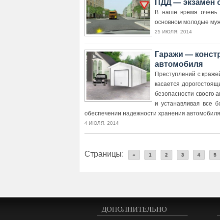
ПДД — экзамен 
В наше время очень 
основном молодые мужч
25 ИЮЛЯ, 2014
Гаражи — конст
автомобиля
Преступлений с краже
касается дорогостоящ
безопасности своего 
и устанавливая все 
обеспечении надежности хранения автомобиля 
4 ИЮЛЯ, 2014
Страницы:
«
1
2
3
4
5
ДОПОЛНИТЕЛЬНО