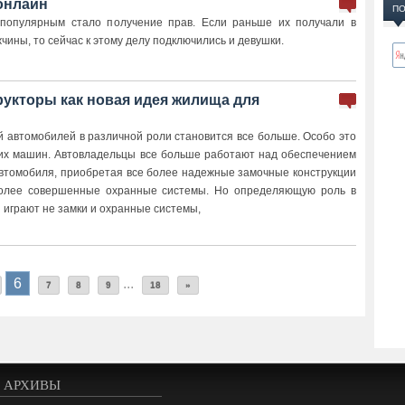
онлайн
ПО
популярным стало получение прав. Если раньше их получали в
ины, то сейчас к этому делу подключились и девушки.
рукторы как новая идея жилища для
й автомобилей в различной роли становится все больше. Особо это
их машин. Автовладельцы все больше работают над обеспечением
автомобиля, приобретая все более надежные замочные конструкции
более совершенные охранные системы. Но определяющую роль в
играют не замки и охранные системы,
6
...
7
8
9
18
»
АРХИВЫ