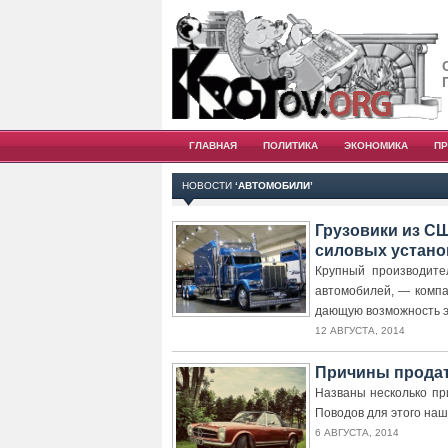
ГЛАВНАЯ
ПОЛИТИКА
ЭКОНОМИКА
П
НОВОСТИ
‘АВТОМОБИЛИ’
Грузовики из С
силовых устано
Крупный производите
автомобилей, — компа
дающую возможность э
12 АВГУСТА, 2014
Причины продат
Названы несколько пр
Поводов для этого наш
6 АВГУСТА, 2014