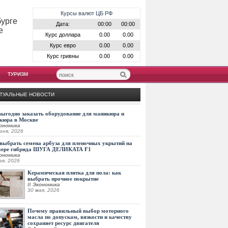
Курсы валют ЦБ РФ
бурге
Дата:
00:00
00:00
е
Курс доллара
0.00
0.00
Курс евро
0.00
0.00
Курс гривны
0.00
0.00
ТУРИЗМ
ТУАЛЬНЫЕ НОВОСТИ
выгодно заказать оборудование для маникюра и
кюра в Москве
ономика
юня, 2026
выбрать семена арбуза для пленочных укрытий на
мере гибрида ШУГА ДЕЛИКАТА F1
ономика
ая, 2026
Керамическая плитка для пола: как
выбрать прочное покрытие
В
Экономика
30 мая, 2026
Почему правильный выбор моторного
масла по допускам, вязкости и качеству
сохраняет ресурс двигателя