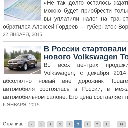
«Не так долго осталось жда
можно будет приобрести толь
вы уплатили налог на транс
обратился Алексей Гордеев — губернатор Во
22 ЯНВАРЯ, 2015
В России стартовали
нового Volkswagen T
Во всех центрах продаж
Volkswagen, с декабря 2014
абсолютно новый вне дорожник Touare
автомобиля состоялась в России, в меж
автомобильном салоне. Его цена составляет п
6 ЯНВАРЯ, 2015
Страницы:
5
...
«
1
2
3
4
6
7
8
18