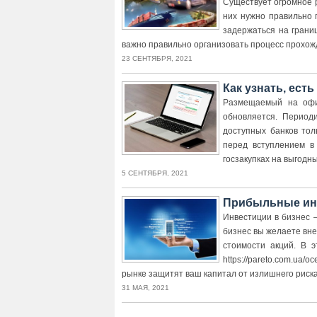
Существует огромное р
них нужно правильно 
задержаться на грани
важно правильно организовать процесс прохож
23 СЕНТЯБРЯ, 2021
Как узнать, есть
Размещаемый на офи
обновляется. Период
доступных банков тол
перед вступлением в
госзакупках на выгодны
5 СЕНТЯБРЯ, 2021
Прибыльные инв
Инвестиции в бизнес –
бизнес вы желаете вне
стоимости акций. В 
https://pareto.com.ua/
рынке защитят ваш капитал от излишнего риска
31 МАЯ, 2021