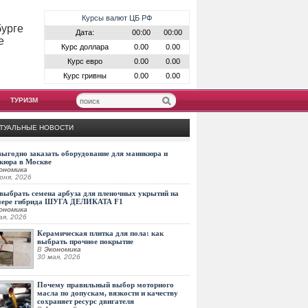
Курсы валют ЦБ РФ
бурге
Дата:
00:00
00:00
е
Курс доллара
0.00
0.00
Курс евро
0.00
0.00
Курс гривны
0.00
0.00
ТУРИЗМ
ТУАЛЬНЫЕ НОВОСТИ
выгодно заказать оборудование для маникюра и
кюра в Москве
ономика
юня, 2026
выбрать семена арбуза для пленочных укрытий на
мере гибрида ШУГА ДЕЛИКАТА F1
ономика
ая, 2026
Керамическая плитка для пола: как
выбрать прочное покрытие
В
Экономика
30 мая, 2026
Почему правильный выбор моторного
масла по допускам, вязкости и качеству
сохраняет ресурс двигателя