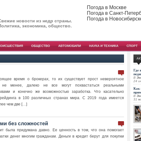
Погода в Москве
Погода в Санкт-Петер
Погода в Новосибирск
Свежие новости из недр страны.
Политика, экономика, общество.
РОИСШЕСТВИЯ
ОБЩЕСТВО
АВТОМОБИЛИ
НАУКА И ТЕХНИКА
СПОРТ
АК
Где 
педи
В
Эк
тоящее время о брокерах, то их существует прост невероятное
24 и
м не менее, далеко не все могут похвастаться реальными
Как 
ывами и конечно же возможностью заработка. Что касательно
при
В
Эк
трейдинга в 100 различных странах мира. С 2019 года имеется
31 м
ее чем две […]
ми без сложностей
едит была придумана давно. Ее ценность в том, что она помогает
атки денег многим гражданам. Деньги в кредит берут для покупки