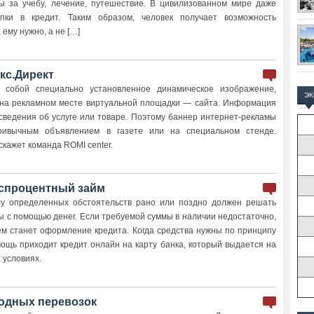
ы за учебу, лечение, путешествие. В цивилизованном мире даже
пки в кредит. Таким образом, человек получает возможность
ему нужно, а не […]
кс.Директ
 собой специально установленное динамическое изображение,
Э
 на рекламном месте виртуальной площадки — сайта. Информация
сведения об услуге или товаре. Поэтому баннер интернет-рекламы
ривычным объявлением в газете или на специальном стенде.
кажет команда ROMI center.
еспроцентный займ
лу определенных обстоятельств рано или поздно должен решать
 с помощью денег. Если требуемой суммы в наличии недостаточно,
 станет оформление кредита. Когда средства нужны по принципу
мощь приходит кредит онлайн на карту банка, который выдается на
 условиях.
одных перевозок