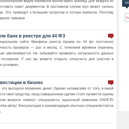
азнообразие видов перевозок грузов через границу. Для каждого из
ПО
готовить пакет документов. В противном случае груз может сильно
це. Это приводит к большим затратам и потере прибыли. Поэтому
дения таможни.
 ли банк в реестре для 44 ФЗ
циальном сайте Минфина реестр банков по 44 фз постоянно
ичность проверок — раз в месяц. С течением времени перечень
ько увеличивается. Не забывайте проверять актуальность данных
 госзакупки. У нас вы можете открыть спецсчета для участия в
х условиях.
естиции в бизнес
 это выгодное вложение денег. Однако независимо от того, в какой
сти свои средства, пред совершением сделки стоит провести оценку
этом вопросе помогут специалисты оценочной компании ПАРЕТО
ocenka-akciy/. Консультация и рекомендации опытных специалистов на
.