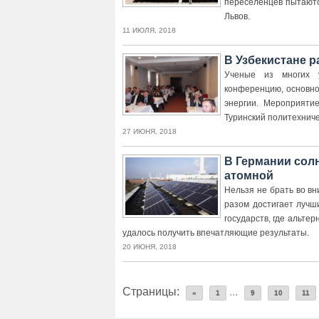
переселенцев пытаются
Львов.
11 ИЮЛЯ, 2018
В Узбекистане 
Ученые из многих 
конференцию, основно
энергии. Мероприяти
Туринский политехниче
27 ИЮНЯ, 2018
В Германии солн
атомной
Нельзя не брать во вн
разом достигает лучш
государств, где альте
удалось получить впечатляющие результаты.
20 ИЮНЯ, 2018
Страницы:
...
«
1
9
10
11