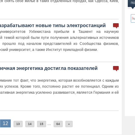
 снять себе жилье в таких отдаленных городах, как Одесса, Киев,
ПО
разрабатывают новые типы электростанций
университетов Узбекистана прибыли в Ташкент на научную
й темой которой были пути получения альтернативных источников
е прошло под началом представителей из Сообщества физиков,
ский университет, а также Институт прикладной физики.
ечная энергетика достигла показателей
имание тот факт, что энергетика, которая возобновляется с каждым
их успехов. Кроме того, постоянно растет ее потенциал. Одним из
рнативная энергетика усиленно развивается, является Германия и ей
12
...
13
14
15
64
»