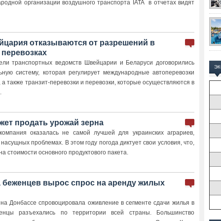
родной организации воздушного транспорта IATA в отчетах видят
йцария отказываются от разрешений в
перевозках
ели транспортных ведомств Швейцарии и Беларуси договорились
Э
ьную систему, которая регулирует международные автоперевозки
 а также транзит-перевозки и перевозки, которые осуществляются в
.
жет продать урожай зерна
омпания оказалась не самой лучшей для украинских аграриев,
 насущных проблемах. В этом году погода диктует свои условия, что,
на стоимости основного продуктового пакета.
а беженцев вырос спрос на аренду жилых
на Донбассе спровоцировала оживление в сегменте сдачи жилья в
женцы разъехались по территории всей страны. Большинство