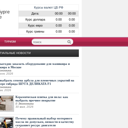
Курсы валют ЦБ РФ
бурге
Дата:
00:00
00:00
е
Курс доллара
0.00
0.00
Курс евро
0.00
0.00
Курс гривны
0.00
0.00
ТУРИЗМ
ТУАЛЬНЫЕ НОВОСТИ
выгодно заказать оборудование для маникюра и
кюра в Москве
ономика
юня, 2026
выбрать семена арбуза для пленочных укрытий на
мере гибрида ШУГА ДЕЛИКАТА F1
ономика
ая, 2026
Керамическая плитка для пола: как
выбрать прочное покрытие
В
Экономика
30 мая, 2026
Почему правильный выбор моторного
масла по допускам, вязкости и качеству
сохраняет ресурс двигателя