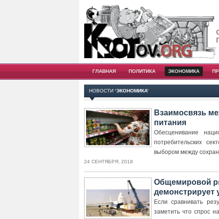
ГЛАВНАЯ
ПОЛИТИКА
ЭКОНОМИКА
П
НОВОСТИ
‘ЭКОНОМИКА’
Взаимосвязь ме
питания
Обесценивание наци
потребительских сек
выбором между сохран
24 СЕНТЯБРЯ, 2018
Общемировой ры
демонстрирует 
Если сравнивать рез
заметить что спрос на