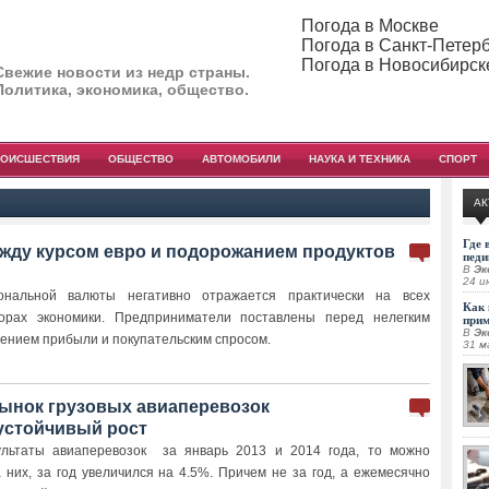
Погода в Москве
Погода в Санкт-Петер
Погода в Новосибирск
Свежие новости из недр страны.
Политика, экономика, общество.
РОИСШЕСТВИЯ
ОБЩЕСТВО
АВТОМОБИЛИ
НАУКА И ТЕХНИКА
СПОРТ
АК
Где 
жду курсом евро и подорожанием продуктов
педи
В
Эк
24 и
ональной валюты негативно отражается практически на всех
Как 
торах экономики. Предприниматели поставлены перед нелегким
при
В
Эк
ением прибыли и покупательским спросом.
31 м
нок грузовых авиаперевозок
устойчивый рост
ультаты авиаперевозок за январь 2013 и 2014 года, то можно
 них, за год увеличился на 4.5%. Причем не за год, а ежемесячно