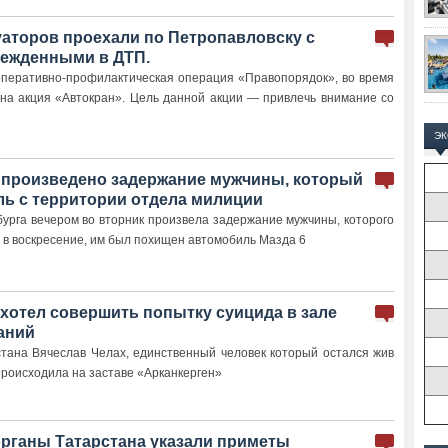
уаторов проехали по Петропавловску с
ежденными в ДТП.
оперативно-профилактическая операция «Правопорядок», во время
на акция «Автокран». Цель данной акции — привлечь внимание со
Э
произведено задержание мужчины, который
ль с территории отдела милиции
урга вечером во вторник произвела задержание мужчины, которого
о в воскресение, им был похищен автомобиль Мазда 6
 хотел совершить попытку суицида в зале
аний
стана Вячеслав Челах, единственный человек который остался жив
происходила на заставе «Арканкерген»
рганы Татарстана указали приметы