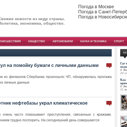
Погода в Москве
Погода в Санкт-Петер
Погода в Новосибирск
Свежие новости из недр страны.
Политика, экономика, общество.
РОИСШЕСТВИЯ
ОБЩЕСТВО
АВТОМОБИЛИ
НАУКА И ТЕХНИКА
СПОРТ
АК
Где 
ул на помойку бумаги с личными данными
педи
В
Эк
24 и
ном из филиалов Сбербанка произошло ЧП, обнаружилась пропажа
Как 
их личные данные
при
В
Эк
31 м
отник нефтебазы украл климатическое
 очень часто показывают преступления, связанные с кражами.
дением трудно поспорить. На сегодняшний день совершаются