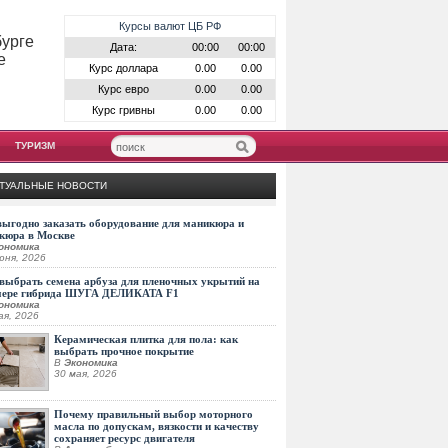
Курсы валют ЦБ РФ
бурге
Дата:
00:00
00:00
е
Курс доллара
0.00
0.00
Курс евро
0.00
0.00
Курс гривны
0.00
0.00
ТУРИЗМ
ТУАЛЬНЫЕ НОВОСТИ
выгодно заказать оборудование для маникюра и
кюра в Москве
ономика
юня, 2026
выбрать семена арбуза для пленочных укрытий на
мере гибрида ШУГА ДЕЛИКАТА F1
ономика
ая, 2026
Керамическая плитка для пола: как
выбрать прочное покрытие
В
Экономика
30 мая, 2026
Почему правильный выбор моторного
масла по допускам, вязкости и качеству
сохраняет ресурс двигателя