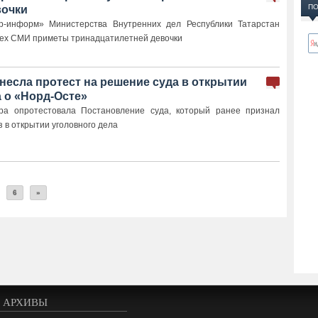
ПО
вочки
-информ» Министерства Внутренних дел Республики Татарстан
ех СМИ приметы тринадцатилетней девочки
несла протест на решение суда в открытии
 о «Норд-Осте»
ура опротестовала Постановление суда, который ранее признал
 в открытии уголовного дела
6
»
АРХИВЫ