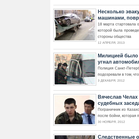
Несколько эвак
машинами, повр
18 марта стартовала 
которой была проведе
стороны общества
12 АПРЕЛЯ, 2013
Милицией было 
угнал автомоби
Полиция Санкт-Петерб
подозревали в том, чт
3 ДЕКАБРЯ, 2012
Вячеслав Челах
судебных засед
Пограничник из Казах
после бойни, которая 
30 НОЯБРЯ, 2012
Следственные о