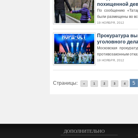
похищенной де
По сообщению «Татар
были размещены во вс
19 НОЯБРЯ, 2012
Прокуратура вы
уголовного дела
Московская прокурат
противозаконным отказ
19 НОЯБРЯ, 2012
Страницы:
5
«
1
2
3
4
ДОПОЛНИТЕЛЬНО