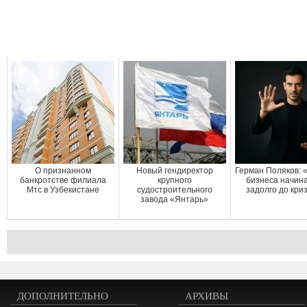
О признанном
Новый гендиректор
Герман Поляков: 
банкротстве филиала
крупного
бизнеса начин
Мтс в Узбекистане
судостроительного
задолго до кри
завода «Янтарь»
ДОПОЛНИТЕЛЬНО
АРХИВЫ