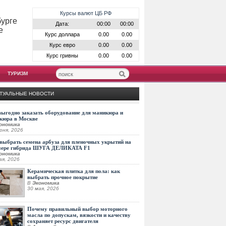
Курсы валют ЦБ РФ
бурге
Дата:
00:00
00:00
е
Курс доллара
0.00
0.00
Курс евро
0.00
0.00
Курс гривны
0.00
0.00
ТУРИЗМ
ТУАЛЬНЫЕ НОВОСТИ
выгодно заказать оборудование для маникюра и
кюра в Москве
ономика
юня, 2026
выбрать семена арбуза для пленочных укрытий на
мере гибрида ШУГА ДЕЛИКАТА F1
ономика
ая, 2026
Керамическая плитка для пола: как
выбрать прочное покрытие
В
Экономика
30 мая, 2026
Почему правильный выбор моторного
масла по допускам, вязкости и качеству
сохраняет ресурс двигателя