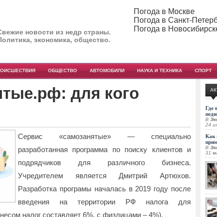
Погода в Москве
Погода в Санкт-Петер
Погода в Новосибирск
Свежие новости из недр страны.
Политика, экономика, общество.
РОИСШЕСТВИЯ
ОБЩЕСТВО
АВТОМОБИЛИ
НАУКА И ТЕХНИКА
СПОРТ
тые.рф: для кого
АК
Где 
педи
В
Эк
24 и
Сервис «самозанятые» — специально
Как 
при
В
Эк
разработанная программа по поиску клиентов и
31 м
подрядчиков для различного бизнеса.
Учредителем является Дмитрий Артюхов.
Разработка програмы началась в 2019 году после
введения на территории РФ налога для
знесом налог составляет 6%, с физлицами – 4%).