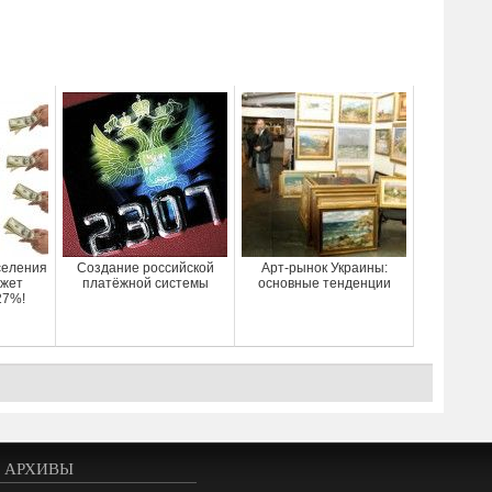
селения
Создание российской
Арт-рынок Украины:
ожет
платёжной системы
основные тенденции
27%!
АРХИВЫ