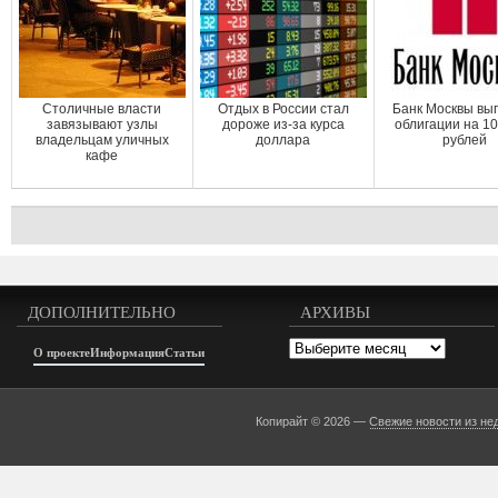
Столичные власти
Отдых в России стал
Банк Москвы вы
завязывают узлы
дороже из-за курса
облигации на 1
владельцам уличных
доллара
рублей
кафе
ДОПОЛНИТЕЛЬНО
АРХИВЫ
Архивы
О проекте
Информация
Статьи
Копирайт © 2026 —
Свежие новости из не