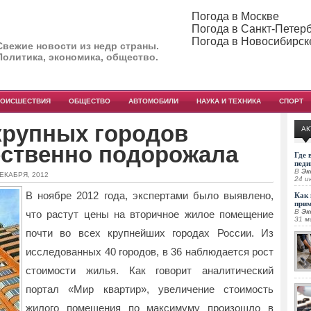
Погода в Москве
Погода в Санкт-Петер
Погода в Новосибирск
Свежие новости из недр страны.
Политика, экономика, общество.
РОИСШЕСТВИЯ
ОБЩЕСТВО
АВТОМОБИЛИ
НАУКА И ТЕХНИКА
СПОРТ
крупных городов
АК
ественно подорожала
Где 
педи
В
Эк
ДЕКАБРЯ, 2012
24 и
В ноябре 2012 года, экспертами было выявлено,
Как 
при
В
Эк
что растут цены на вторичное жилое помещение
31 м
почти во всех крупнейших городах России. Из
исследованных 40 городов, в 36 наблюдается рост
стоимости жилья. Как говорит аналитический
портал «Мир квартир», увеличение стоимость
жилого помещения по максимуму произошло в