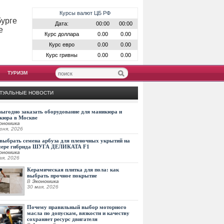
Курсы валют ЦБ РФ
бурге
Дата:
00:00
00:00
е
Курс доллара
0.00
0.00
Курс евро
0.00
0.00
Курс гривны
0.00
0.00
ТУРИЗМ
ТУАЛЬНЫЕ НОВОСТИ
выгодно заказать оборудование для маникюра и
кюра в Москве
ономика
юня, 2026
выбрать семена арбуза для пленочных укрытий на
мере гибрида ШУГА ДЕЛИКАТА F1
ономика
ая, 2026
Керамическая плитка для пола: как
выбрать прочное покрытие
В
Экономика
30 мая, 2026
Почему правильный выбор моторного
масла по допускам, вязкости и качеству
сохраняет ресурс двигателя