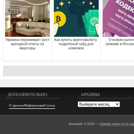
Украина переживает рост
Как купить криптовалюту:
О новом налог
арендной платы за
подробный гайд для
режиме в Росси
квартиры
новичков
ДОПОЛНИТЕЛЬНО
АРХИВЫ
Архивы
О проекте
Информация
Статьи
Копирайт © 2026 —
Свежие новости из не