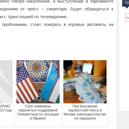
ягко говоря накалённая, а выступление в парламенте
ПО
едениям от пресс – секретаря, будет обращаться к
ии с трансляцией по телевидению.
 проблемами, стоит поиграть в игровые автоматы на
 БРИКС
США намерены
При взыскании
15 года
заручиться поддержкой
заработной платы в
Узбекистана по ситуации
Москве законодательство
в Украине
не нарушено