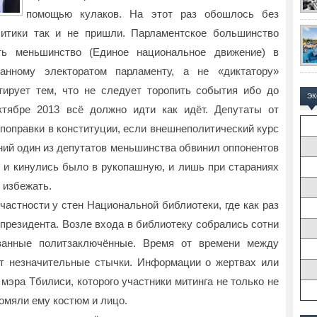
помощью кулаков. На этот раз обошлось без
литики так и не пришли. Парламентское большинство
ить меньшинство (Единое национальное движение) в
анному электоратом парламенту, а не «диктатору»
тирует тем, что не следует торопить события ибо до
Э
тябре 2013 всё должно идти как идёт. Депутаты от
поправки в конституции, если внешнеполитический курс
ний один из депутатов меньшинства обвинил оппонентов
ны и кинулись было в рукопашную, и лишь при стараниях
 избежать.
частности у стен Национальной библиотеки, где как раз
президента. Возле входа в библиотеку собрались сотни
ованные политзаключённые. Время от времени между
т незначительные стычки. Информации о жертвах или
 мэра Тбилиси, которого участники митинга не только не
помяли ему костюм и лицо.