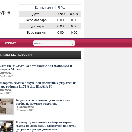
Курсы валют ЦБ РФ
бурге
Дата:
00:00
00:00
е
Курс доллара
0.00
0.00
Курс евро
0.00
0.00
Курс гривны
0.00
0.00
ТУРИЗМ
ТУАЛЬНЫЕ НОВОСТИ
выгодно заказать оборудование для маникюра и
кюра в Москве
ономика
юня, 2026
выбрать семена арбуза для пленочных укрытий на
мере гибрида ШУГА ДЕЛИКАТА F1
ономика
ая, 2026
Керамическая плитка для пола: как
выбрать прочное покрытие
В
Экономика
30 мая, 2026
Почему правильный выбор моторного
масла по допускам, вязкости и качеству
сохраняет ресурс двигателя