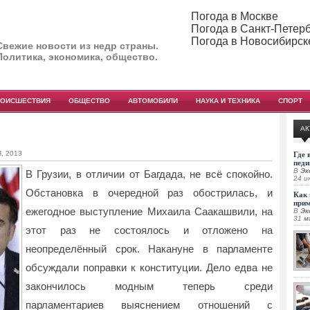
Погода в Москве
Погода в Санкт-Петер
Погода в Новосибирск
Свежие новости из недр страны.
Политика, экономика, общество.
РОИСШЕСТВИЯ
ОБЩЕСТВО
АВТОМОБИЛИ
НАУКА И ТЕХНИКА
СПОРТ
АК
, 2013
Где 
педи
В
Эк
В Грузии, в отличии от Багдада, не всё спокойно.
24 и
Обстановка в очередной раз обострилась, и
Как 
при
ежегодное выступление Михаила
Саакашвили, на
В
Эк
31 м
этот раз не состоялось и отложено на
неопределённый срок. Накануне в парламенте
обсуждали поправки к конституции. Дело едва не
закончилось модным теперь среди
парламентариев выяснением отношений с