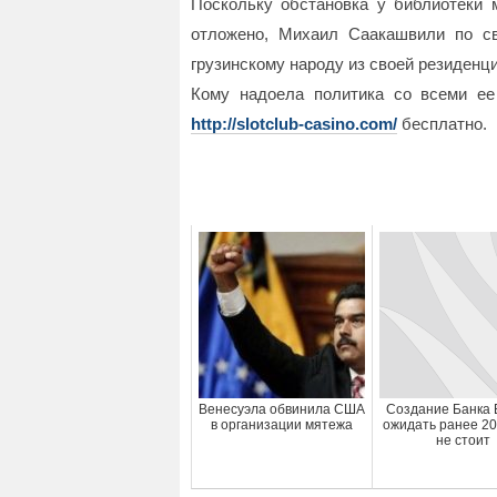
Поскольку обстановка у библиотеки м
отложено, Михаил Саакашвили по св
грузинскому народу из своей резиденц
Кому надоела политика со всеми ее
http://slotclub-casino.com/
бесплатно.
Венесуэла обвинила США
Создание Банка
в организации мятежа
ожидать ранее 20
не стоит