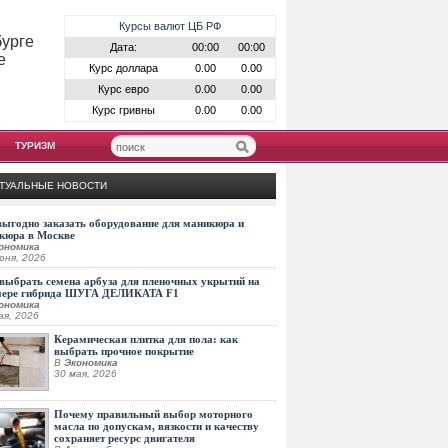
Курсы валют ЦБ РФ
бурге
Дата:
00:00
00:00
е
Курс доллара
0.00
0.00
Курс евро
0.00
0.00
Курс гривны
0.00
0.00
ТУРИЗМ
ТУАЛЬНЫЕ НОВОСТИ
выгодно заказать оборудование для маникюра и
кюра в Москве
ономика
юня, 2026
выбрать семена арбуза для пленочных укрытий на
мере гибрида ШУГА ДЕЛИКАТА F1
ономика
ая, 2026
Керамическая плитка для пола: как
выбрать прочное покрытие
В
Экономика
30 мая, 2026
Почему правильный выбор моторного
масла по допускам, вязкости и качеству
сохраняет ресурс двигателя