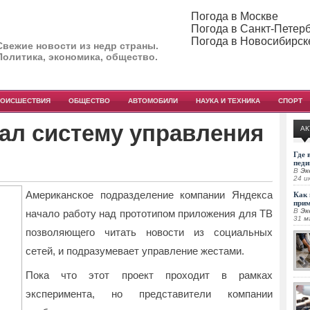
Погода в Москве
Погода в Санкт-Петер
Погода в Новосибирск
Свежие новости из недр страны.
Политика, экономика, общество.
РОИСШЕСТВИЯ
ОБЩЕСТВО
АВТОМОБИЛИ
НАУКА И ТЕХНИКА
СПОРТ
ал систему управления
АК
Где 
педи
В
Эк
24 и
Американское подразделение компании Яндекса
Как 
при
В
Эк
начало работу над прототипом приложения для ТВ
31 м
позволяющего читать
новости из социальных
сетей, и подразумевает управление жестами.
Пока что этот проект проходит в рамках
эксперимента, но представители компании