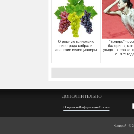
Огромную коллекцию
"Болеро" - рус
винограда собрали
балерины, кот
анапские селекционеры
увидят впервые, 
с 1975 год
ДОПОЛНИТЕЛЬНО
А
О проекте
Информация
Статьи
Копирайт © 