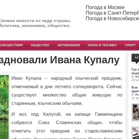
Погода в Москве
Погода в Санкт-Петер
Погода в Новосибирск
Свежие новости из недр страны.
Политика, экономика, общество.
РОИСШЕСТВИЯ
ОБЩЕСТВО
АВТОМОБИЛИ
НАУКА И ТЕХНИКА
СПОРТ
здновали Ивана Купалу
АК
Где 
педи
В
Эк
Иван Купала – народный языческий праздник,
24 и
отмечаемый в дни летнего солнцеворота. Сейчас
Как 
при
существует множество общин
живущих по
В
Эк
31 м
старинным, языческим обычаям.
И вот, под Калугой, на капище Гамаюнщина
собрался Союз Славянских общин, чтобы
отметить этот праздник по старославянским