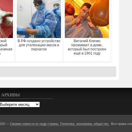
ской
В РФ создано устройство
Виталий Кличко
орый
для утилизации масок и
проживает в доме,
начиная
перчаток
который был построен
а
ещё в 1901 году
АРХИВЫ
рхивы
2026 —
Свежие новости из недр страны. Политика, экономика, общество.
. Все права со