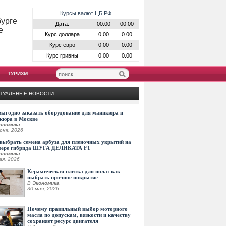
Курсы валют ЦБ РФ
бурге
Дата:
00:00
00:00
е
Курс доллара
0.00
0.00
Курс евро
0.00
0.00
Курс гривны
0.00
0.00
ТУРИЗМ
ТУАЛЬНЫЕ НОВОСТИ
выгодно заказать оборудование для маникюра и
кюра в Москве
ономика
юня, 2026
выбрать семена арбуза для пленочных укрытий на
мере гибрида ШУГА ДЕЛИКАТА F1
ономика
ая, 2026
Керамическая плитка для пола: как
выбрать прочное покрытие
В
Экономика
30 мая, 2026
Почему правильный выбор моторного
масла по допускам, вязкости и качеству
сохраняет ресурс двигателя