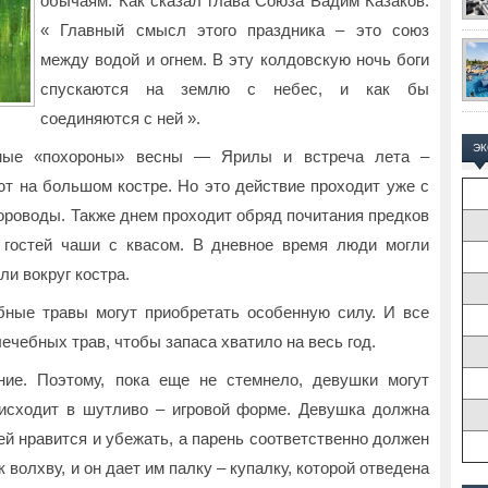
обычаям. Как сказал глава Союза Вадим Казаков:
« Главный смысл этого праздника – это союз
между водой и огнем. В эту колдовскую ночь боги
спускаются на землю с небес, и как бы
соединяются с ней ».
Э
емые «похороны» весны — Ярилы и встреча лета –
ют на большом костре. Но это действие проходит уже с
ороводы. Также днем проходит обряд почитания предков
 гостей чаши с квасом. В дневное время люди могли
ли вокруг костра.
бные травы могут приобретать особенную силу. И все
ечебных трав, чтобы запаса хватило на весь год.
ние. Поэтому, пока еще не стемнело, девушки могут
оисходит в шутливо – игровой форме. Девушка должна
ей нравится и убежать, а парень соответственно должен
к волхву, и он дает им палку – купалку, которой отведена