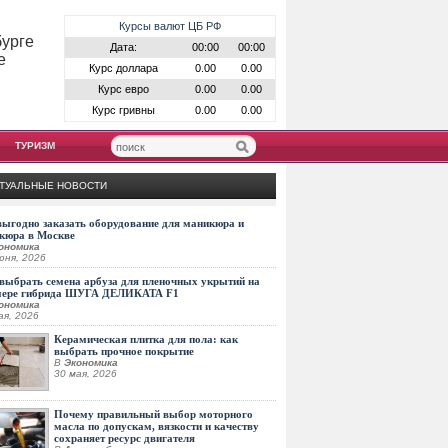
Курсы валют ЦБ РФ
бурге
Дата:
00:00
00:00
е
Курс доллара
0.00
0.00
Курс евро
0.00
0.00
Курс гривны
0.00
0.00
ТУРИЗМ
ТУАЛЬНЫЕ НОВОСТИ
выгодно заказать оборудование для маникюра и
кюра в Москве
ономика
юня, 2026
выбрать семена арбуза для пленочных укрытий на
мере гибрида ШУГА ДЕЛИКАТА F1
ономика
ая, 2026
Керамическая плитка для пола: как
выбрать прочное покрытие
В
Экономика
30 мая, 2026
Почему правильный выбор моторного
масла по допускам, вязкости и качеству
сохраняет ресурс двигателя