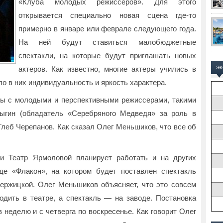
«Клуба молодых режиссеров». Для этого
открывается специально новая сцена где-то
примерно в январе или феврале следующего года.
На ней будут ставиться малобюджетные
спектакли, на которые будут приглашать новых
актеров. Как известно, многие актеры учились в
Э
о в них индивидуальность и яркость характера.
ры с молодыми и перспективными режиссерами, такими
рыгин (обладатель «Серебряного Медведя» за роль в
Глеб Черепанов. Как сказал Олег Меньшиков, что все об
и Театр Ярмоловой планирует работать и на других
де «Флакон», на котором будет поставлен спектакль
ржицкой. Олег Меньшиков объясняет, что это совсем
одить в театре, а спектакль — на заводе. Постановка
 неделю и с четверга по воскресенье. Как говорит Олег