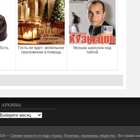
 Есть
Гость не ждет: мобильное
Музыка шансона над
приложение в помощь
тайгой
АРХИВЫ
рхивы
2026 —
Свежие новости из недр страны. Политика, экономика, общество.
. Все права со