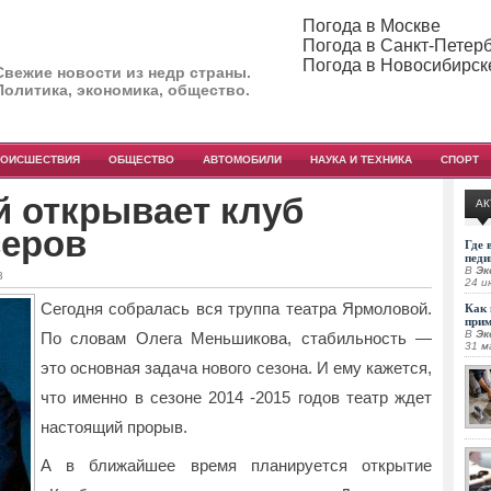
Погода в Москве
Погода в Санкт-Петер
Погода в Новосибирск
Свежие новости из недр страны.
Политика, экономика, общество.
РОИСШЕСТВИЯ
ОБЩЕСТВО
АВТОМОБИЛИ
НАУКА И ТЕХНИКА
СПОРТ
й открывает клуб
АК
серов
Где 
педи
В
Эк
3
24 и
Сегодня собралась вся труппа театра Ярмоловой.
Как 
при
В
Эк
По словам Олега Меньшикова, стабильность —
31 м
это основная задача нового сезона. И ему кажется,
что именно в сезоне 2014 -2015 годов театр ждет
настоящий прорыв.
А в ближайшее время планируется открытие