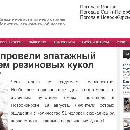
Погода в Москве
Погода в Санкт-Петер
Погода в Новосибирск
Свежие новости из недр страны.
Политика, экономика, общество.
РОИСШЕСТВИЯ
ОБЩЕСТВО
АВТОМОБИЛИ
НАУКА И ТЕХНИКА
СПОРТ
 провели эпатажный
АК
ем резиновых кукол
Где 
педи
В
Эк
3
24 и
Чего только не придумает человечество.
Как 
при
В
Эк
Необычное соревнование для спортсменов с
31 м
отличным чувством юмора произошло в
Новосибирске 18 августа.
Любители острых
ощущений в количестве 51 человек сражались за
первенство в… заплыве на резиновых куклах!