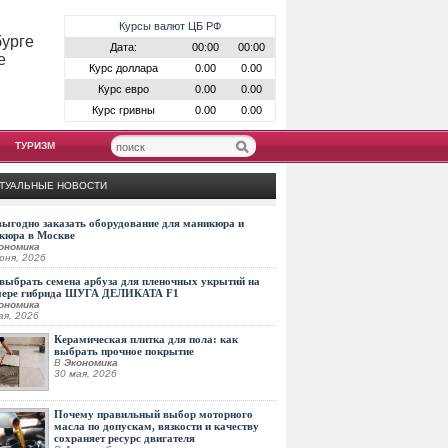
Курсы валют ЦБ РФ
бурге
Дата:
00:00
00:00
е
Курс доллара
0.00
0.00
Курс евро
0.00
0.00
Курс гривны
0.00
0.00
ТУРИЗМ
ТУАЛЬНЫЕ НОВОСТИ
выгодно заказать оборудование для маникюра и
кюра в Москве
ономика
юня, 2026
выбрать семена арбуза для пленочных укрытий на
мере гибрида ШУГА ДЕЛИКАТА F1
ономика
ая, 2026
Керамическая плитка для пола: как
выбрать прочное покрытие
В
Экономика
30 мая, 2026
Почему правильный выбор моторного
масла по допускам, вязкости и качеству
сохраняет ресурс двигателя