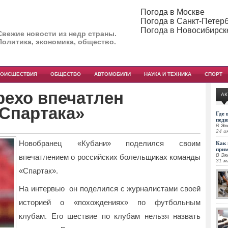
Погода в Москве
Погода в Санкт-Петер
Погода в Новосибирск
Свежие новости из недр страны.
Политика, экономика, общество.
РОИСШЕСТВИЯ
ОБЩЕСТВО
АВТОМОБИЛИ
НАУКА И ТЕХНИКА
СПОРТ
рехо впечатлен
АК
Спартака»
Где 
педи
В
Эк
24 и
Новобранец «Кубани» поделился своим
Как 
при
В
Эк
впечатлением о российских болельщиках команды
31 м
«Спартак».
На интервью он поделился с журналистами своей
историей о «похождениях» по футбольным
клубам.
Его шествие по клубам нельзя назвать