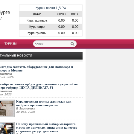
Курсы валют ЦБ РФ
бурге
Дата:
00:00
00:00
е
Курс доллара
0.00
0.00
Курс евро
0.00
0.00
Курс гривны
0.00
0.00
ТУРИЗМ
ТУАЛЬНЫЕ НОВОСТИ
выгодно заказать оборудование для маникюра и
кюра в Москве
ономика
юня, 2026
выбрать семена арбуза для пленочных укрытий на
мере гибрида ШУГА ДЕЛИКАТА F1
ономика
ая, 2026
Керамическая плитка для пола: как
выбрать прочное покрытие
В
Экономика
30 мая, 2026
Почему правильный выбор моторного
масла по допускам, вязкости и качеству
сохраняет ресурс двигателя