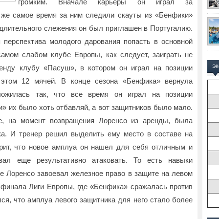
громким. Вначале карьеры он играл за
 же самое время за ним следили скауты из «Бенфики»
 длительного слежения он был приглашен в Португалию.
перспектива молодого дарования попасть в основной
 самом слабом клубе Европы, как следует, заиграть не
ренду клубу «Пасуш», в котором он играл на позиции
Э
 этом 12 мячей. В конце сезона «Бенфика» вернула
ложилась так, что все время он играл на позиции
и» их было хоть отбавляй, а вот защитников было мало.
е, на момент возвращения Лоренсо из аренды, была
ка. И тренер решил выделить ему место в составе на
орит, что новое амплуа он нашел для себя отличным и
ал еще результативно атаковать. То есть навыки
ге Лоренсо завоевал железное право в защите на левом
о финала Лиги Европы, где «Бенфика» сражалась против
ся, что амплуа левого защитника для него стало более