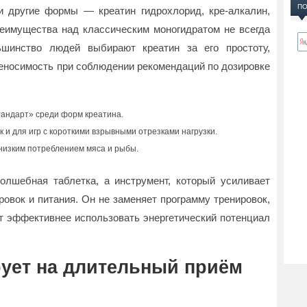
ПО
и другие формы — креатин гидрохлорид, кре-алкалин,
реимущества над классическим моногидратом не всегда
ьшинство людей выбирают креатин за его простоту,
носимость при соблюдении рекомендаций по дозировке
тандарт» среди форм креатина.
к и для игр с короткими взрывными отрезками нагрузки.
низким потреблением мяса и рыбы.
олшебная таблетка, а инструмент, который усиливает
ровок и питания. Он не заменяет программу тренировок,
ет эффективнее использовать энергетический потенциал
рует на длительный приём