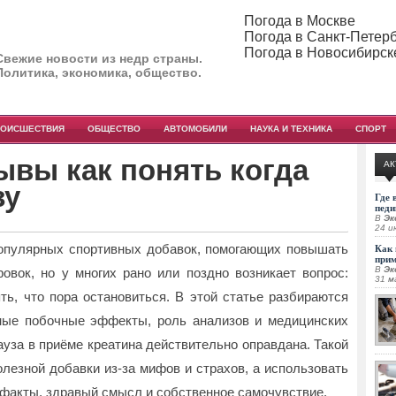
Погода в Москве
Погода в Санкт-Петер
Погода в Новосибирск
Свежие новости из недр страны.
Политика, экономика, общество.
РОИСШЕСТВИЯ
ОБЩЕСТВО
АВТОМОБИЛИ
НАУКА И ТЕХНИКА
СПОРТ
ывы как понять когда
АК
зу
Где 
педи
В
Эк
24 и
популярных спортивных добавок, помогающих повышать
Как 
при
В
Эк
ровок, но у многих рано или поздно возникает вопрос:
31 м
ть, что пора остановиться. В этой статье разбираются
ные побочные эффекты, роль анализов и медицинских
пауза в приёме креатина действительно оправдана. Такой
олезной добавки из-за мифов и страхов, а использовать
а факты, здравый смысл и собственное самочувствие.