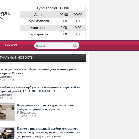
Курсы валют ЦБ РФ
бурге
Дата:
00:00
00:00
е
Курс доллара
0.00
0.00
Курс евро
0.00
0.00
Курс гривны
0.00
0.00
ТУРИЗМ
ТУАЛЬНЫЕ НОВОСТИ
выгодно заказать оборудование для маникюра и
кюра в Москве
ономика
юня, 2026
выбрать семена арбуза для пленочных укрытий на
мере гибрида ШУГА ДЕЛИКАТА F1
ономика
ая, 2026
Керамическая плитка для пола: как
выбрать прочное покрытие
В
Экономика
30 мая, 2026
Почему правильный выбор моторного
масла по допускам, вязкости и качеству
сохраняет ресурс двигателя