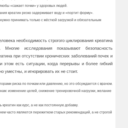
якобы «сажает почки» у здоровых людей.
ания креатин резко задерживает воду и «портит форму».
 нужно принимать только с жёсткой загрузкой и обязательным
человека необходимость строгого циклирования креатина
. Многие исследования показывают безопасность
атина при отсутствии хронических заболеваний почек и
 этом есть ситуации, когда перерывы и более гибкий
о уместны, и игнорировать их не стоит.
орами риска по почкам или давлению, но это обсуждается с врачом.
инам: изменение целей, снижение тренировочной нагрузки, желание
креатин как курс, а не как постоянную добавку.
ем часто являются пережитком старых рекомендаций, а не строгой