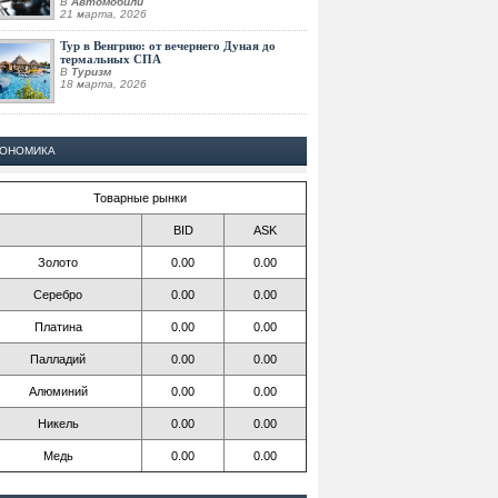
В
Автомобили
21 марта, 2026
Тур в Венгрию: от вечернего Дуная до
термальных СПА
В
Туризм
18 марта, 2026
КОНОМИКА
Товарные рынки
BID
ASK
Золото
0.00
0.00
Серебро
0.00
0.00
Платина
0.00
0.00
Палладий
0.00
0.00
Алюминий
0.00
0.00
Никель
0.00
0.00
Медь
0.00
0.00