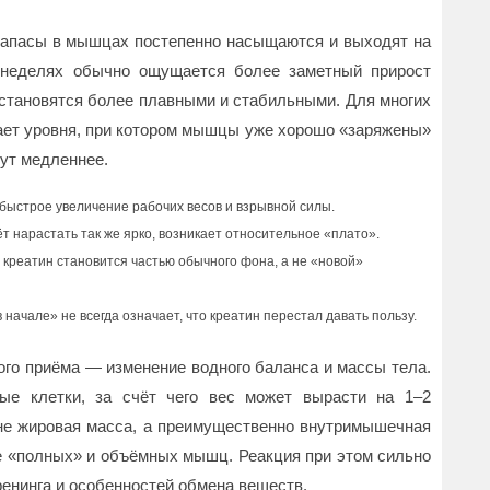
запасы в мышцах постепенно насыщаются и выходят на
 неделях обычно ощущается более заметный прирост
становятся более плавными и стабильными. Для многих
гает уровня, при котором мышцы уже хорошо «заряжены»
ут медленнее.
быстрое увеличение рабочих весов и взрывной силы.
нарастать так же ярко, возникает относительное «плато».
 креатин становится частью обычного фона, а не «новой»
начале» не всегда означает, что креатин перестал давать пользу.
го приёма — изменение водного баланса и массы тела.
ые клетки, за счёт чего вес может вырасти на 1–2
 не жировая масса, а преимущественно внутримышечная
е «полных» и объёмных мышц. Реакция при этом сильно
ренинга и особенностей обмена веществ.