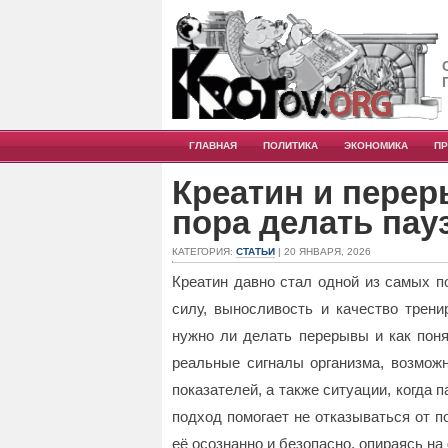
ГЛАВНАЯ
ПОЛИТИКА
ЭКОНОМИКА
П
Креатин и перер
пора делать пау
КАТЕГОРИЯ:
СТАТЬИ
| 20 ЯНВАРЯ, 2026
Креатин давно стал одной из самых 
силу, выносливость и качество трени
нужно ли делать перерывы и как поня
реальные сигналы организма, возмож
показателей, а также ситуации, когда 
подход помогает не отказываться от п
её осознанно и безопасно, опираясь н