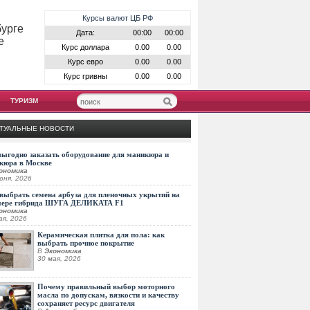
Курсы валют ЦБ РФ
бурге
Дата:
00:00
00:00
е
Курс доллара
0.00
0.00
Курс евро
0.00
0.00
Курс гривны
0.00
0.00
ТУРИЗМ
ТУАЛЬНЫЕ НОВОСТИ
выгодно заказать оборудование для маникюра и
кюра в Москве
ономика
юня, 2026
выбрать семена арбуза для пленочных укрытий на
мере гибрида ШУГА ДЕЛИКАТА F1
ономика
ая, 2026
Керамическая плитка для пола: как
выбрать прочное покрытие
В
Экономика
30 мая, 2026
Почему правильный выбор моторного
масла по допускам, вязкости и качеству
сохраняет ресурс двигателя