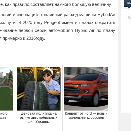
ПО
се, как правило,составляет намного большую величину.
ологий и инноваций топливный расход машины HybridAir
км. пути. В 2020 году Peugeot имеет в планах сократить
жидание первой серии автомобиля Hybrid Air по плану
я примерно к 2016году.
ного
Ценовая политика на
Концепт от Ford — новый
айн
рынке автомобильных
маленький кроссовер
шин Украины