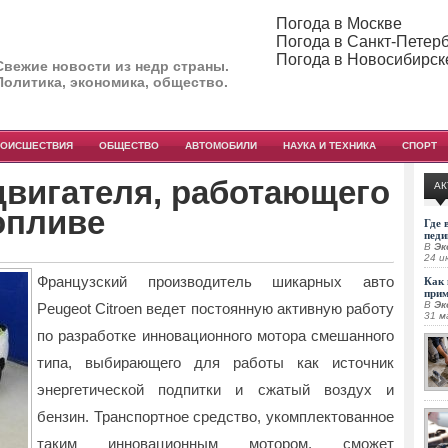
Погода в Москве
Погода в Санкт-Петер
Погода в Новосибирск
Свежие новости из недр страны.
Политика, экономика, общество.
РОИСШЕСТВИЯ
ОБЩЕСТВО
АВТОМОБИЛИ
НАУКА И ТЕХНИКА
СПОРТ
двигателя, работающего
АК
опливе
Где 
педи
В
Эк
24 и
Французский производитель шикарных авто
Как 
при
В
Эк
Peugeot Citroen ведет постоянную активную работу
31 м
по разработке инновационного мотора смешанного
типа
, выбирающего для работы как источник
энергетической подпитки и сжатый воздух и
бензин. Транспортное средство, укомплектованное
таким инновационным мотором, сможет