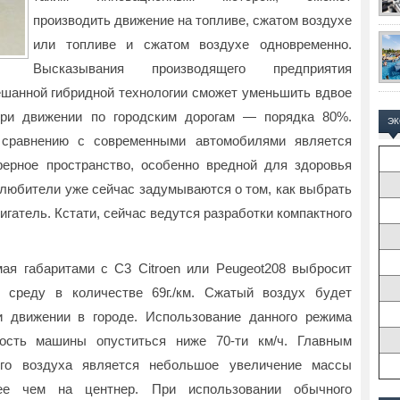
производить движение на топливе, сжатом воздухе
или топливе и сжатом воздухе одновременно.
Высказывания производящего предприятия
ешанной гибридной технологии сможет уменьшить вдвое
при движении по городским дорогам — порядка 80%.
Э
сравнению с современными автомобилями является
ерное пространство, особенно вредной для здоровья
олюбители уже сейчас задумываются о том, как выбрать
игатель. Кстати, сейчас ведутся разработки компактного
ая габаритами с C3 Citroen или Peugeot208 выбросит
 среду в количестве 69г./км. Сжатый воздух будет
и движении в городе. Использование данного режима
рость машины опуститься ниже 70-ти км/ч. Главным
го воздуха является небольшое увеличение массы
ее чем на центнер. При использовании обычного