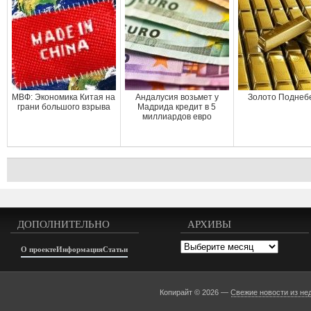
МВФ: Экономика Китая на
Андалусия возьмет у
Золото Поднеб
грани большого взрыва
Мадрида кредит в 5
миллиардов евро
ДОПОЛНИТЕЛЬНО
АРХИВЫ
Архивы
О проекте
Информация
Статьи
Копирайт © 2026 —
Свежие новости из не