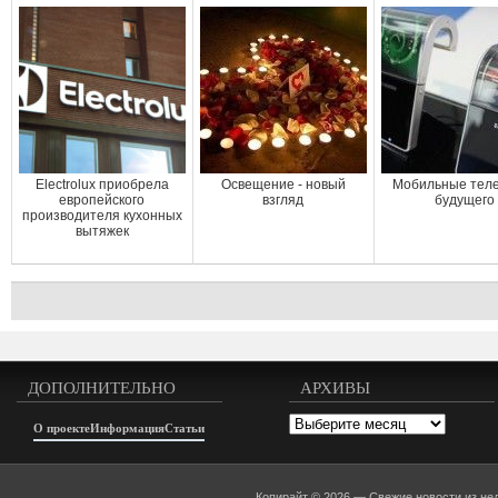
Electrolux приобрела
Освещение - новый
Мобильные тел
европейского
взгляд
будущего
производителя кухонных
вытяжек
ДОПОЛНИТЕЛЬНО
АРХИВЫ
Архивы
О проекте
Информация
Статьи
Копирайт © 2026 —
Свежие новости из не