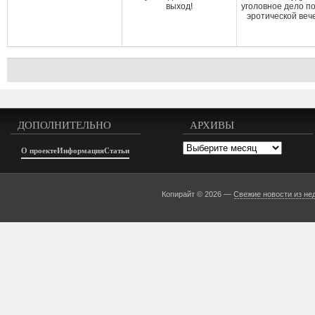
выход!
уголовное дело п
эротической веч
ДОПОЛНИТЕЛЬНО
АРХИВЫ
Архивы
О проекте
Информация
Статьи
Копирайт © 2026 —
Свежие новости из не