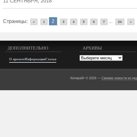
11 СЕНТЯБРЯ, 2018
Страницы:
2
...
«
1
3
4
5
6
7
24
»
ДОПОЛНИТЕЛЬНО
АРХИВЫ
Архивы
О проекте
Информация
Статьи
Копирайт © 2026 —
Свежие новости из не