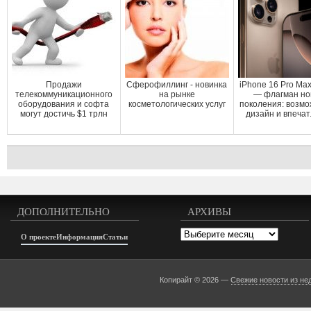
Продажи
Сферофиллинг - новинка
iPhone 16 Pro Ma
телекоммуникационного
на рынке
— флагман но
оборудования и софта
косметологических услуг
поколения: возмо
могут достичь $1 трлн
дизайн и впеча
ДОПОЛНИТЕЛЬНО
АРХИВЫ
Архивы
О проекте
Информация
Статьи
Копирайт © 2026 —
Свежие новости из не