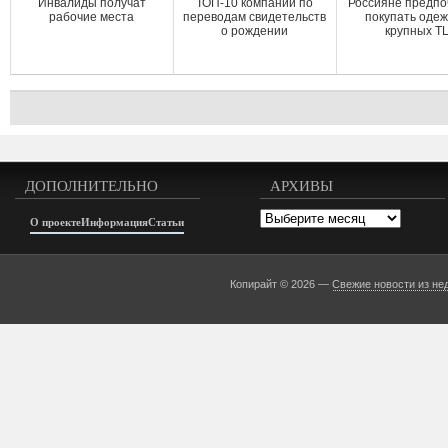
Инвалиды получат
ТОП-10 компаний по
Россияне предпо
рабочие места
переводам свидетельств
покупать одеж
о рождении
крупных Т
ДОПОЛНИТЕЛЬНО
АРХИВЫ
Архивы
О проекте
Информация
Статьи
Копирайт © 2026 —
Свежие новости из не