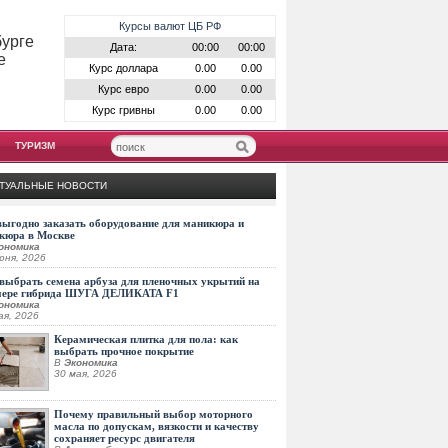
Курсы валют ЦБ РФ
бурге
Дата:
00:00
00:00
е
Курс доллара
0.00
0.00
Курс евро
0.00
0.00
Курс гривны
0.00
0.00
ТУРИЗМ
ТУАЛЬНЫЕ НОВОСТИ
выгодно заказать оборудование для маникюра и
кюра в Москве
ономика
юня, 2026
выбрать семена арбуза для пленочных укрытий на
мере гибрида ШУГА ДЕЛИКАТА F1
ономика
ая, 2026
Керамическая плитка для пола: как
выбрать прочное покрытие
В
Экономика
30 мая, 2026
Почему правильный выбор моторного
масла по допускам, вязкости и качеству
сохраняет ресурс двигателя