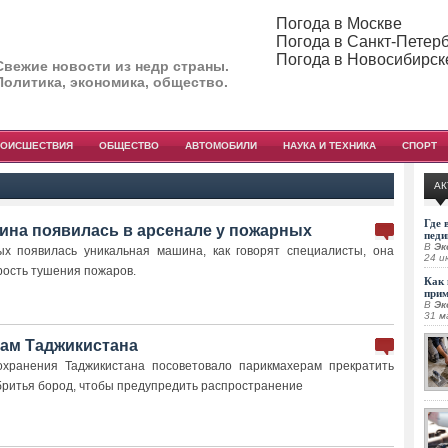
Погода в Москве
Погода в Санкт-Петер
Погода в Новосибирск
Свежие новости из недр страны.
Политика, экономика, общество.
РОИСШЕСТВИЯ
ОБЩЕСТВО
АВТОМОБИЛИ
НАУКА И ТЕХНИКА
СПОРТ
АК
Где 
ина появилась в арсенале у пожарных
педи
В
Эк
ых появилась уникальная машина, как говорят специалисты, она
24 и
рость тушения пожаров.
Как 
при
В
Эк
31 м
дам Таджикистана
охранения Таджикистана посоветовало парикмахерам прекратить
бритья бород, чтобы предупредить распространение