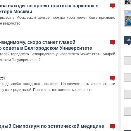
ыва находится проект платных парковок в
кторе Москвы
рковок в Московском центре прокуратурой может быть признано
е ведомство
Э
-видимому, скоро станет главой
о совета в Белгородском Университете
телей городского Белгородского университета может стать Андрей
утатом Государственной
ся
о года любят загадывать желания. Но возможность исполнить эти
е у всех родителей. Появилась возможность исполнить
дный Симпозиум по эстетической медицине