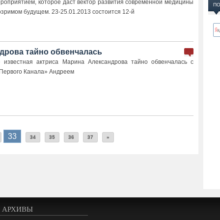
ероприятием, которое даст вектор развития современной медицины
ПО
бозримом будущем. 23-25.01.2013 состоится 12-й
дрова тайно обвенчалась
известная актриса Марина Александрова тайно обвенчалась с
Первого Канала» Андреем
33
34
35
36
37
»
АРХИВЫ