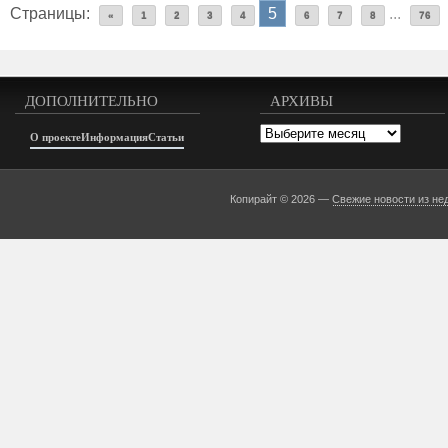
Страницы:
5
...
«
1
2
3
4
6
7
8
76
ДОПОЛНИТЕЛЬНО
АРХИВЫ
Архивы
О проекте
Информация
Статьи
Копирайт © 2026 —
Свежие новости из не